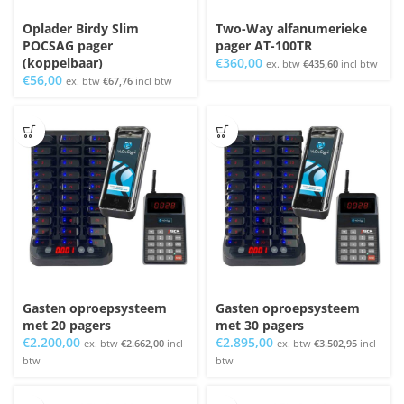
Oplader Birdy Slim
Two-Way alfanumerieke
POCSAG pager
pager AT-100TR
(koppelbaar)
€
360,00
ex. btw
€
435,60
incl btw
€
56,00
ex. btw
€
67,76
incl btw
Gasten oproepsysteem
Gasten oproepsysteem
met 20 pagers
met 30 pagers
€
2.200,00
€
2.895,00
ex. btw
€
2.662,00
incl
ex. btw
€
3.502,95
incl
btw
btw