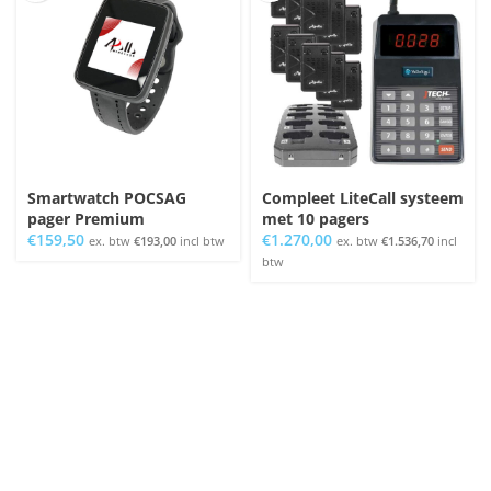
Smartwatch POCSAG
Compleet LiteCall systeem
pager Premium
met 10 pagers
€
159,50
€
1.270,00
ex. btw
€
193,00
incl btw
ex. btw
€
1.536,70
incl
btw