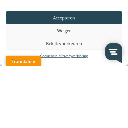
VeDoSign
Accepteren
Over VeDoSign
Weiger
Vacatures – Werken bij VeDoSign
Privacy statement
Bekijk voorkeuren
Algemene voorwaarden
Cookiebeleid
Privacyverklaring
Gebruiksvoorwaarden
Translate »
Onze klanten
Partners en leveranciers
VeDoSign Deutschland
Wederverkoop
Contact
Contact