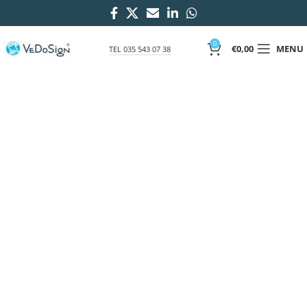
0
€
0,00
MENU
TEL 035 543 07 38