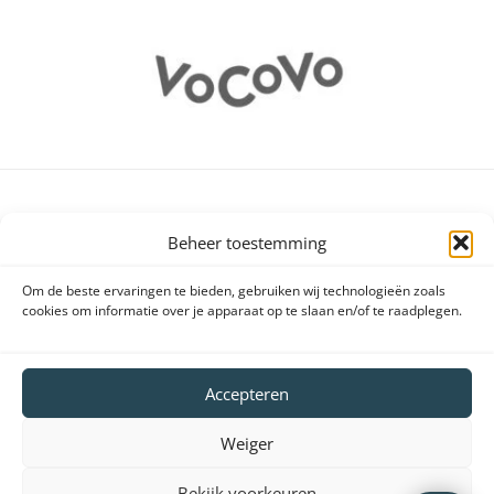
Klantenservice
Beheer toestemming
Brochures producten
Om de beste ervaringen te bieden, gebruiken wij technologieën zoals
Handleidingen producten
cookies om informatie over je apparaat op te slaan en/of te raadplegen.
Declaration of conformity (DoC en CE)
Retourneren en klachten
Accepteren
Veelgestelde vragen
Weiger
Vergunningen
Bestel- en betaalinformatie
Bekijk voorkeuren