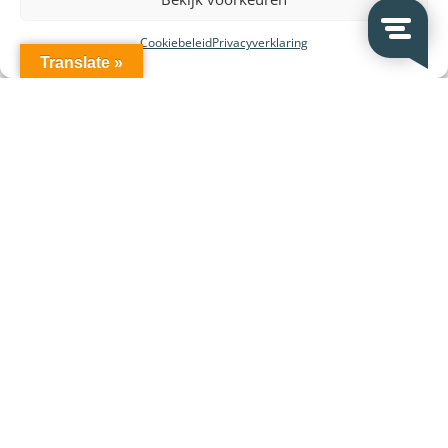
Leasen van systemen
Cookiebeleid
Privacyverklaring
Huren van systemen
Translate »
VeDoSign
Over VeDoSign
Vacatures – Werken bij VeDoSign
Privacy statement
Algemene voorwaarden
Gebruiksvoorwaarden
Onze klanten
Partners en leveranciers
VeDoSign Deutschland
Wederverkoop