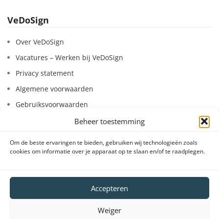
VeDoSign
Over VeDoSign
Vacatures – Werken bij VeDoSign
Privacy statement
Algemene voorwaarden
Gebruiksvoorwaarden
Onze klanten
Beheer toestemming
Partners en leveranciers
Om de beste ervaringen te bieden, gebruiken wij technologieën zoals
VeDoSign Deutschland
cookies om informatie over je apparaat op te slaan en/of te raadplegen.
Wederverkoop
Accepteren
Contact
Weiger