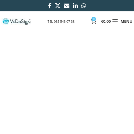
0
€
0,00
MENU
TEL 035 543 07 38