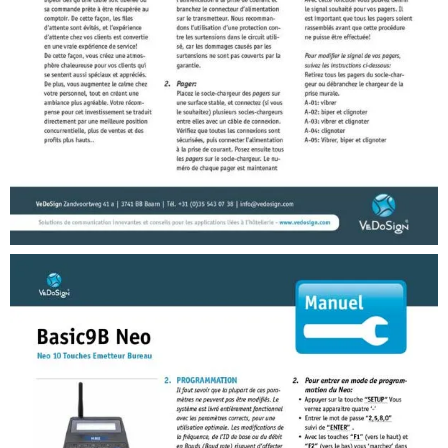
Manuals (FR)
Manuel AllCall FND Emetteur (40B)