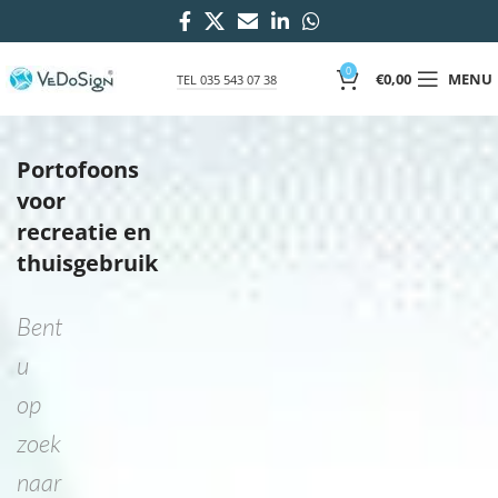
0
€
0,00
MENU
TEL 035 543 07 38
Portofoons
voor
recreatie en
thuisgebruik
Bent
u
op
zoek
naar