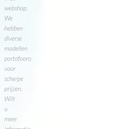
webshop.
We
hebben
diverse
modellen
portofoons
voor
scherpe
prijzen.
Wilt
u
meer
informatie