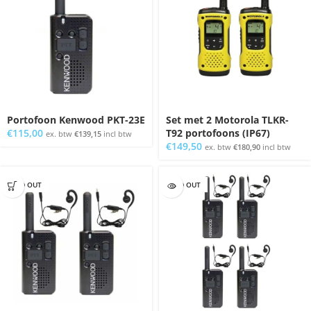
Portofoon Kenwood PKT-23E
Set met 2 Motorola TLKR-
€
115,00
T92 portofoons (IP67)
ex. btw
€
139,15
incl btw
€
149,50
ex. btw
€
180,90
incl btw
SOLD OUT
SOLD OUT