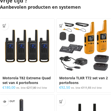
vrije tijd ?
Aanbevolen producten en systemen
Motorola T82 Extreme Quad
Motorola TLKR T72 set van 2
set van 4 portofoons
portofoons
€
180,00
€
92,50
ex. btw
€
217,80
incl btw
ex. btw
€
111,93
incl btw
SOLD OUT