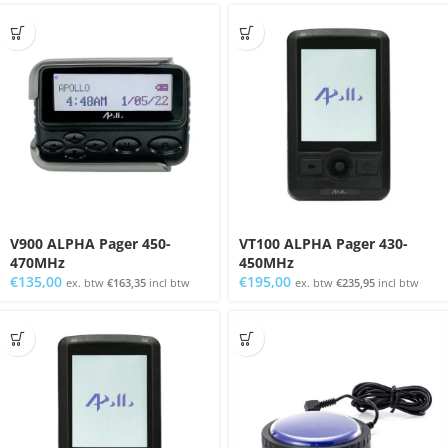
V900 ALPHA Pager 450-
VT100 ALPHA Pager 430-
470MHz
450MHz
€
135,00
€
195,00
ex. btw
€
163,35
incl btw
ex. btw
€
235,95
incl btw