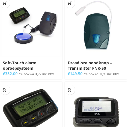
Soft-Touch alarm
Draadloze noodknop –
oproepsysteem
Transmitter FNK-50
€
332,00
€
149,50
ex. btw
€
401,72
incl btw
ex. btw
€
180,90
incl btw