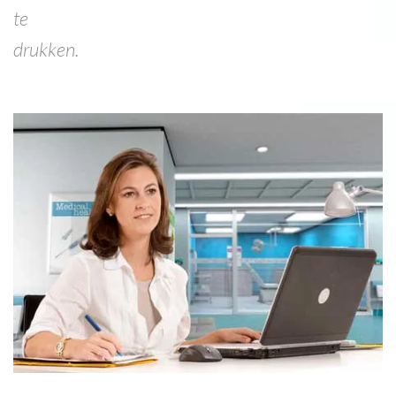
te
drukken.