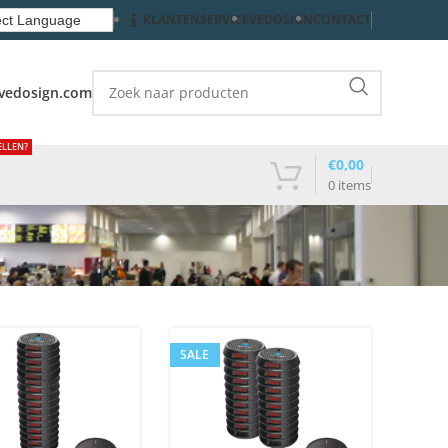
KLANTENSERVICE
VEDOSIGN
CONTACT
vedosign.com
ELLEN?
€
0,00
0
items
SALE