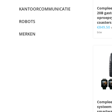
Complee
KANTOORCOMMUNICATIE
20B gast
oproeps
ROBOTS
coasters
€
849,50
btw
MERKEN
Complee
systeem
smartwa