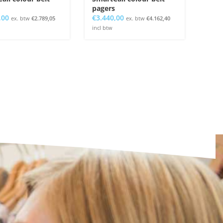
pagers
,00
€
3.440,00
ex. btw
€
2.789,05
ex. btw
€
4.162,40
incl btw