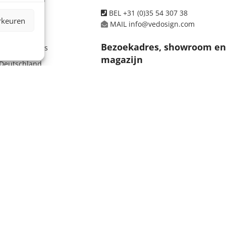
BEL +31 (0)35 54 307 38
voorwaarden
rkeuren
MAIL info@vedosign.com
ten
Bezoekadres, showroom e
n leveranciers
magazijn
Deutschland
Tolweg 10, 3741 LK Baarn
koop
e beelden, informatie en/of de vormgeving