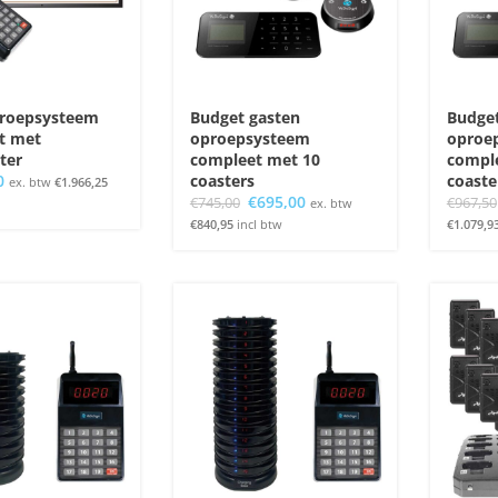
froepsysteem
Budget gasten
Budget
t met
oproepsysteem
oproe
ter
compleet met 10
compl
0
coasters
coaste
ex. btw
€
1.966,25
Oorspronkelijke
Huidige
€
695,00
€
745,00
€
967,50
ex. btw
prijs
prijs
€
840,95
incl btw
€
1.079,9
was:
is:
€745,00.
€695,00.