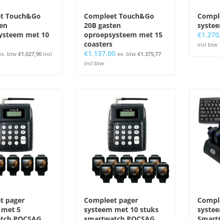
t Touch&Go
Compleet Touch&Go
Comple
en
20B gasten
systee
ysteem met 10
oproepsysteem met 15
€
1.270
coasters
incl btw
€
1.137,00
ex. btw
€
1.027,90
incl
ex. btw
€
1.375,77
incl btw
t pager
Compleet pager
Comple
 met 5
systeem met 10 stuks
syste
tch POCSAG
smartwatch POCSAG
SmartC