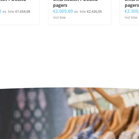
pagers
pagers
0
€
2.005,00
€
2.305
ex. btw
€
1.654,68
ex. btw
€
2.426,05
incl btw
incl btw