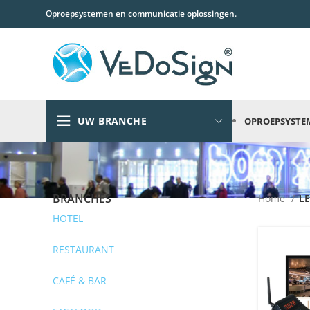
Oproepsystemen en communicatie oplossingen.
UW BRANCHE
OPROEPSYSTE
BRANCHES
Home
LE
HOTEL
RESTAURANT
CAFÉ & BAR