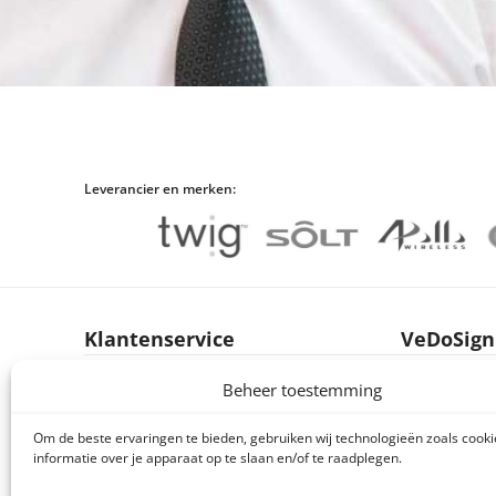
Leverancier en merken:
Klantenservice
VeDoSign
Brochures producten
Over VeDo
Beheer toestemming
Handleidingen producten
Vacatures
Om de beste ervaringen te bieden, gebruiken wij technologieën zoals cook
Declaration of conformity (DoC en CE)
Privacy s
informatie over je apparaat op te slaan en/of te raadplegen.
Retourneren en klachten
Algemene