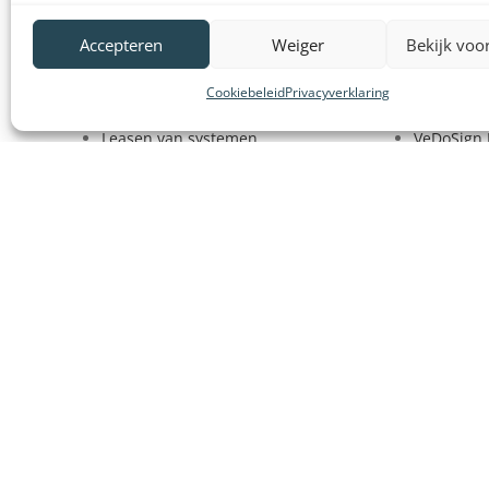
Veelgestelde vragen
Gebruiks
Accepteren
Weiger
Bekijk voo
Vergunningen
Onze klan
Cookiebeleid
Privacyverklaring
Bestel- en betaalinformatie
Partners e
Leasen van systemen
VeDoSign 
Huren van systemen
Wederver
Contact
Contact
VeDoSign BV
Het is niet toegestaan voor commerciële doeleind
op deze website te kopiëren, te vermenigvuldigen of te bewerken.