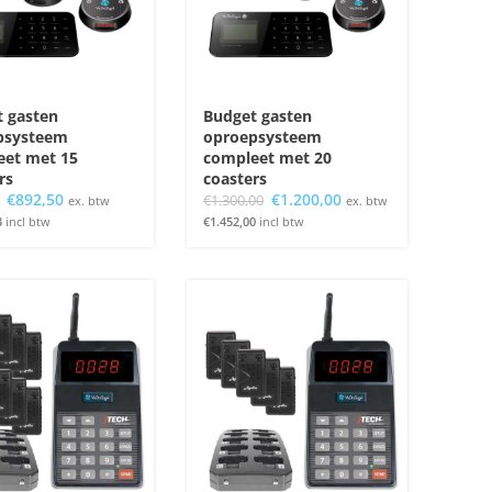
 gasten
Budget gasten
psysteem
oproepsysteem
eet met 15
compleet met 20
rs
coasters
Oorspronkelijke
Huidige
Oorspronkelijke
Huidige
€
892,50
€
1.200,00
€
1.300,00
ex. btw
ex. btw
prijs
prijs
prijs
prijs
3
incl btw
€
1.452,00
incl btw
was:
is:
was:
is:
€967,50.
€892,50.
€1.300,00.
€1.200,00.