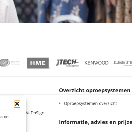
Overzicht oproepsystemen
Sign
Oproepsystemen overzicht
 – Werken bij VeDoSign
ies om
Informatie, advies en prijz
tatement
 voorwaarden