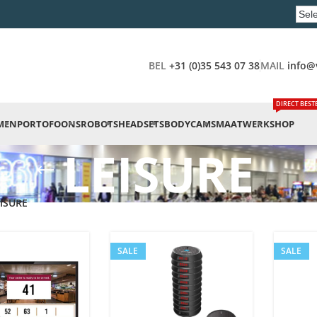
BEL
+31 (0)35 543 07 38
MAIL
info@
DIRECT BEST
MEN
PORTOFOONS
ROBOTS
HEADSETS
BODYCAMS
MAATWERK
SHOP
LEISURE
ISURE
SALE
SALE