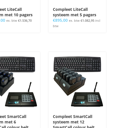
et LiteCall
Compleet LiteCall
m met 10 pagers
systeem met 5 pagers
,00
€
895,00
ex. btw
€
1.536,70
ex. btw
€
1.082,95
incl
btw
et SmartCall
Compleet SmartCall
em met 6
systeem met 12
all colour belt
SmartCall colour belt