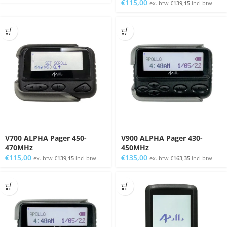
€
115,00
ex. btw
€
139,15
incl btw
V700 ALPHA Pager 450-
V900 ALPHA Pager 430-
470MHz
450MHz
€
115,00
€
135,00
ex. btw
€
139,15
incl btw
ex. btw
€
163,35
incl btw