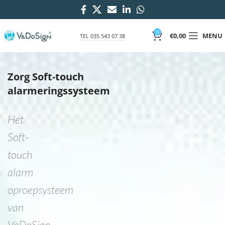
0
€
0,00
MENU
TEL 035 543 07 38
Zorg Soft-touch
alarmeringssysteem
Het
Soft-
touch
alarm
oproepsysteem
van
VeDoSign