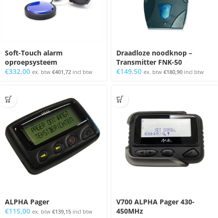
Soft-Touch alarm
Draadloze noodknop –
oproepsysteem
Transmitter FNK-50
€
332,00
€
149,50
ex. btw
€
401,72
incl btw
ex. btw
€
180,90
incl btw
ALPHA Pager
V700 ALPHA Pager 430-
€
115,00
450MHz
ex. btw
€
139,15
incl btw