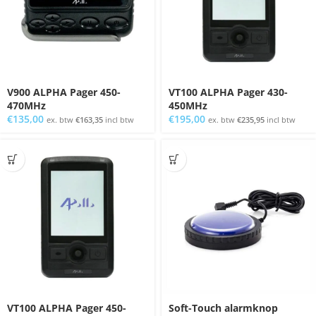
V900 ALPHA Pager 450-
VT100 ALPHA Pager 430-
470MHz
450MHz
€
135,00
€
195,00
ex. btw
€
163,35
incl btw
ex. btw
€
235,95
incl btw
VT100 ALPHA Pager 450-
Soft-Touch alarmknop