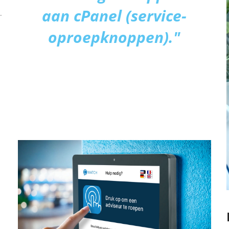
aan cPanel (service-
.
oproepknoppen)."