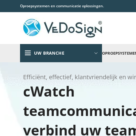
Oproepsystemen en communicatie oplossingen.
UW BRANCHE
OPROEPSYSTEME
Efficiënt, effectief, klantvriendelijk en 
cWatch
teamcommunicat
verbind uw tea