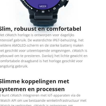
Slim, robuust en comfortabel
Het cWatch horloge is ontworpen voor dagelijks
intensief gebruik. De waterdichte IP67-behuizing, het
heldere AMOLED-scherm en de sterke batterij maken
het geschikt voor uiteenlopende omgevingen. cWatch is
gebouwd om te presteren. Dankzij het lichte gewicht en
comfortabele draagband is het horloge geschikt voor
langdurig gebruik.
Slimme koppelingen met
systemen en processen
U kunt cWatch integreren met IoT-apparaten via de
cWatch API om uw bestaande winkelinfrastructuur met
cWatch te verbinden. cWatch is ontworpen om