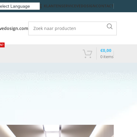
KLANTENSERVICE
VEDOSIGN
CONTACT
vedosign.com
EN?
€
0,00
0
items