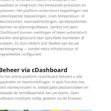
naadloos te integreren met bestaande processen en
systemen. Het platform ondersteunt koppelingen met
uiteenlopende toepassingen, zoals temperatuur- of
deursensoren, voorraadmeldingen, oproepsystemen,
alarmen en planningsoftware. Dankzij het open
cDashboard kunnen meldingen of taken automatisch
worden doorgestuurd naar specifieke teamleden of
groepen. Zo sluit cWatch zich flexibel aan bij uw
werkomgeving — zonder extra infrastructuur of
ingewikkelde configuratie.
Beheer via cDashboard
Via het online platform cDashboard beheert u alle
apparaten en teaminstellingen. U wijst functies toe,
stelt voorkeurstalen in, bekijkt gebruiksstatistieken en
bewaakt de bereikbaarheid van uw teams. Geen
software-installatie nodig: gewoon via de browser.