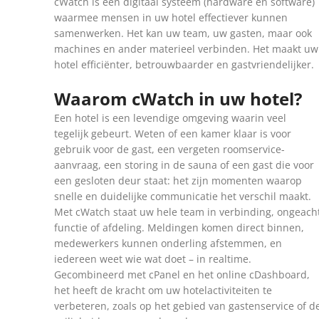
cWatch is een digitaal systeem (hardware en software)
waarmee mensen in uw hotel effectiever kunnen
samenwerken. Het kan uw team, uw gasten, maar ook
machines en ander materieel verbinden. Het maakt uw
hotel efficiënter, betrouwbaarder en gastvriendelijker.
Waarom cWatch in uw hotel?
Een hotel is een levendige omgeving waarin veel
tegelijk gebeurt. Weten of een kamer klaar is voor
gebruik voor de gast, een vergeten roomservice-
aanvraag, een storing in de sauna of een gast die voor
een gesloten deur staat: het zijn momenten waarop
snelle en duidelijke communicatie het verschil maakt.
Met cWatch staat uw hele team in verbinding, ongeach
functie of afdeling. Meldingen komen direct binnen,
medewerkers kunnen onderling afstemmen, en
iedereen weet wie wat doet – in realtime.
Gecombineerd met cPanel en het online cDashboard,
het heeft de kracht om uw hotelactiviteiten te
verbeteren, zoals op het gebied van gastenservice of d