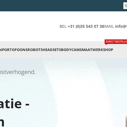
BEL
+31 (0)35 543 07 38
MAIL
info@
DIRECT BESTELL
N
PORTOFOONS
ROBOTS
HEADSETS
BODYCAMS
MAATWERK
SHOP
winstverhogend.
ie -
m