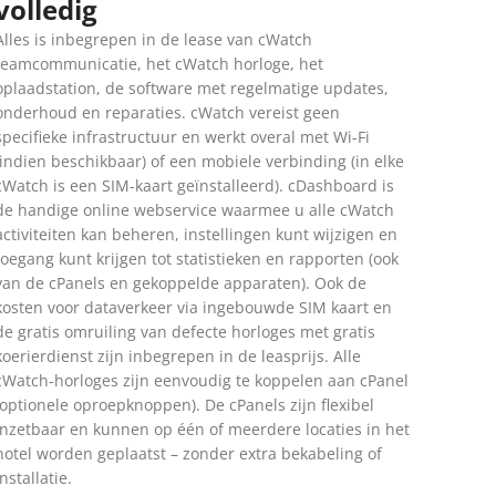
volledig
Alles is inbegrepen in de lease van cWatch
teamcommunicatie, het cWatch horloge, het
oplaadstation, de software met regelmatige updates,
onderhoud en reparaties. cWatch vereist geen
specifieke infrastructuur en werkt overal met Wi-Fi
(indien beschikbaar) of een mobiele verbinding (in elke
cWatch is een SIM-kaart geïnstalleerd). cDashboard is
de handige online webservice waarmee u alle cWatch
activiteiten kan beheren, instellingen kunt wijzigen en
toegang kunt krijgen tot statistieken en rapporten (ook
van de cPanels en gekoppelde apparaten). Ook de
kosten voor dataverkeer via ingebouwde SIM kaart en
de gratis omruiling van defecte horloges met gratis
koerierdienst zijn inbegrepen in de leasprijs. Alle
cWatch-horloges zijn eenvoudig te koppelen aan cPanel
(optionele oproepknoppen). De cPanels zijn flexibel
inzetbaar en kunnen op één of meerdere locaties in het
hotel worden geplaatst – zonder extra bekabeling of
installatie.