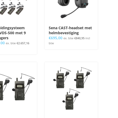
eidingsysteem
Sena CAST-headset met
VDS-500 met 9
helmbevestiging
ngers
€
695,00
ex. btw
€
840,95
incl
,00
ex. btw
€
2.657,16
btw