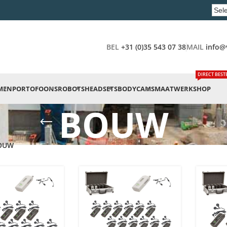
BEL
+31 (0)35 543 07 38
MAIL
info@
DIRECT BEST
MEN
PORTOFOONS
ROBOTS
HEADSETS
BODYCAMS
MAATWERK
SHOP
BOUW
OUW