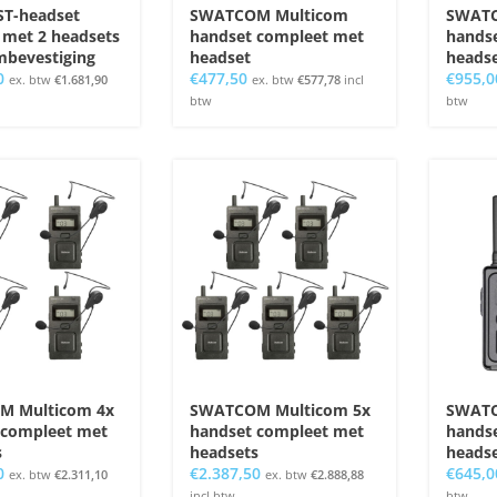
ST-headset
SWATCOM Multicom
SWATC
 met 2 headsets
handset compleet met
hands
mbevestiging
headset
heads
0
€
477,50
€
955,0
ex. btw
€
1.681,90
ex. btw
€
577,78
incl
btw
btw
 Multicom 4x
SWATCOM Multicom 5x
SWATC
 compleet met
handset compleet met
hands
s
headsets
heads
0
€
2.387,50
€
645,0
ex. btw
€
2.311,10
ex. btw
€
2.888,88
incl btw
btw