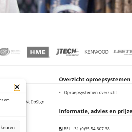
Overzicht oproepsystemen
Sign
Oproepsystemen overzicht
ies om
 – Werken bij VeDoSign
Informatie, advies en prijz
tatement
 voorwaarden
rkeuren
BEL +31 (0)35 54 307 38
voorwaarden