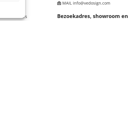
MAIL info@vedosign.com
ten
Bezoekadres, showroom e
n leveranciers
magazijn
Deutschland
Tolweg 10, 3741 LK Baarn
koop
e beelden, informatie en/of de vormgeving