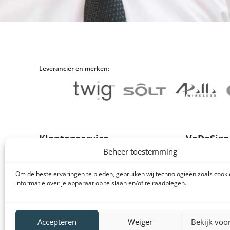
Leverancier en merken:
Klantenservice
VeDoSign
Beheer toestemming
Brochures producten
Over VeDo
Om de beste ervaringen te bieden, gebruiken wij technologieën zoals cook
Handleidingen producten
Vacatures
informatie over je apparaat op te slaan en/of te raadplegen.
Declaration of conformity (DoC en CE)
Privacy s
Retourneren en klachten
Algemene
Accepteren
Weiger
Bekijk voo
Veelgestelde vragen
Gebruiks