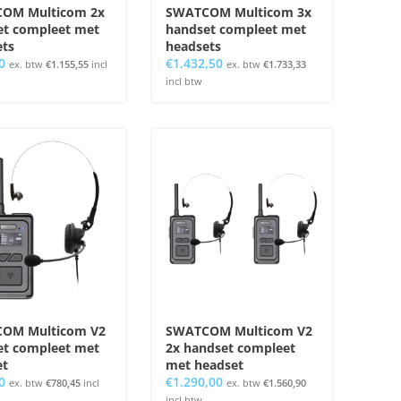
OM Multicom 2x
SWATCOM Multicom 3x
et compleet met
handset compleet met
ets
headsets
0
€
1.432,50
ex. btw
€
1.155,55
incl
ex. btw
€
1.733,33
incl btw
OM Multicom V2
SWATCOM Multicom V2
et compleet met
2x handset compleet
et
met headset
0
€
1.290,00
ex. btw
€
780,45
incl
ex. btw
€
1.560,90
incl btw