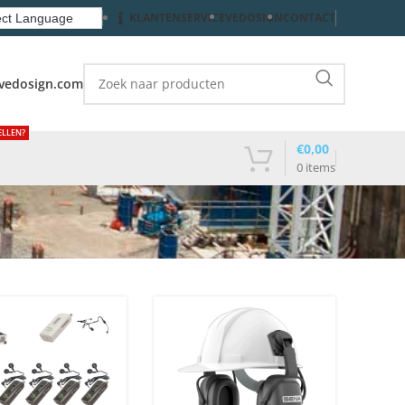
KLANTENSERVICE
VEDOSIGN
CONTACT
vedosign.com
ELLEN?
€
0,00
0
items