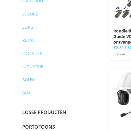
FASTFOOD
LEISURE
ZORG
Rondlei
Guide V
RETAIL
ontvang
€
2.811,5
LOGISTIEK
incl btw
INDUSTRIE
BOUW
BHV
LOSSE PRODUCTEN
PORTOFOONS