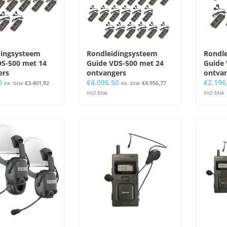
dingsysteem
Rondleidingsysteem
Rondl
DS-500 met 14
Guide VDS-500 met 24
Guide 
ers
ontvangers
ontva
0
€
4.096,50
€
2.196
ex. btw
€
3.401,92
ex. btw
€
4.956,77
incl btw
incl btw