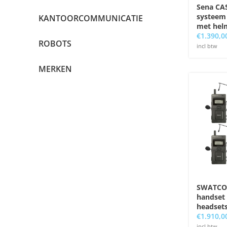
Sena CA
systeem
KANTOORCOMMUNICATIE
met hel
€
1.390,0
ROBOTS
incl btw
MERKEN
SWATCOM
handset
headset
€
1.910,0
incl btw