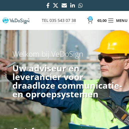
0
TEL 035 543 07 38
€
0,00
MENU
Welkom bij VeDoSign
Uw adviseur en
leverancier voor
draadloze communicatie-
en oproepsystemen
Compleet BHV
oproepsysteem