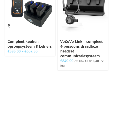
Compleet keuken
VoCoVo Link – compleet
oproepsysteem 3 kelners
4-persoons draadloze
€
595,00
–
€
607,50
headset
communicatiesysteem
€
840,00
ex. btw
€
1.016,40
incl
btw