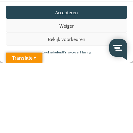
hierin aan u, een oproepsysteem met losse componenten of
een handig All-in One systeem (buzzer, transmitter en
Accepteren
oplader in 1 apparaat).
Weiger
Bekijk voorkeuren
Cookiebeleid
Privacyverklaring
Translate »
MEER INFORMATIE EN ASSORTIMENT