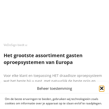
VeDoSign biedt u:
Het grootste assortiment gasten
oproepsystemen van Europa
Voor elke klant en toepassing HET draadloze oproepsysteem
wat het beste bij u past, met natuurlijk de beste prijs en
bedieningsgemak. Wij bieden diverse soorten coasters (ook
Beheer toestemming
wel buzzer of ufo’s genoemd) en/of pagers aan in vele
formaten en vormen.
Om de beste ervaringen te bieden, gebruiken wij technologieën zoals
Het is natuurlijk ook mogelijk zelf een pakket samen te stellen
cookies om informatie over je apparaat op te slaan en/of te raadplegen.
bestaande uit een transmitter, buzzer en oplader. De keuze is