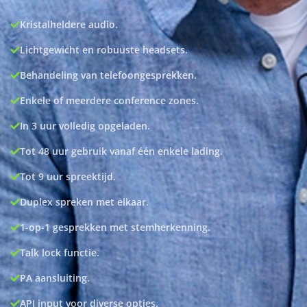
Kristalheldere audio.
Lichtgewicht en robuuste headsets.
Behandeling van telefoongesprekken.
Enkele of meerdere conference zones.
In 3 uur volledig opgeladen.
Tot 48 uur gebruik vanaf één enkele lading.
Tot 9 uur spreektijd.
Duplex spreken met elkaar.
1-op-1 gesprekken met stemherkenning.
Talk lock functie.
PA aansluiting.
API input voor diverse opties.