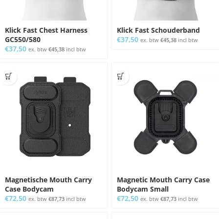
Klick Fast Chest Harness
Klick Fast Schouderband
GC550/580
€
37,50
ex. btw
€
45,38
incl btw
€
37,50
ex. btw
€
45,38
incl btw
Magnetische Mouth Carry
Magnetic Mouth Carry Case
Case Bodycam
Bodycam Small
€
72,50
€
72,50
ex. btw
€
87,73
incl btw
ex. btw
€
87,73
incl btw