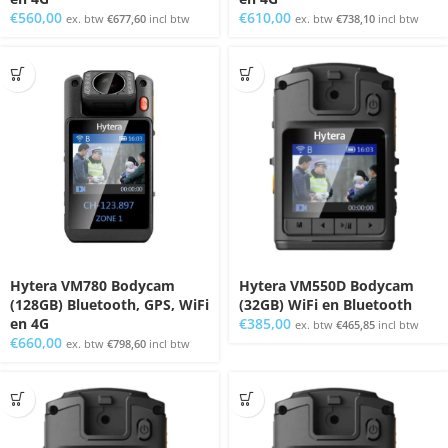
€
560,00
€
610,00
ex. btw
€
677,60
incl btw
ex. btw
€
738,10
incl btw
Hytera VM780 Bodycam
Hytera VM550D Bodycam
(128GB) Bluetooth, GPS, WiFi
(32GB) WiFi en Bluetooth
en 4G
€
385,00
ex. btw
€
465,85
incl btw
€
660,00
ex. btw
€
798,60
incl btw