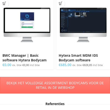
BWC Manager | Basic
Hytera Smart MDM IDS
software Hytera Bodycam
Bodycam software
€
0,00
€
685,00
ex. btw
€
0,00
incl btw
ex. btw
€
828,85
incl btw
BEKIJK HET VOLLEDIGE ASSORTIMENT BODYCAMS VOOR DE
RETAIL IN DE WEBSHOP
Referenties