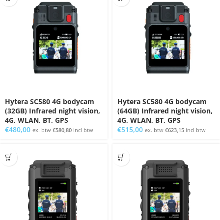
Hytera SC580 4G bodycam
Hytera SC580 4G bodycam
(32GB) Infrared night vision,
(64GB) Infrared night vision,
4G, WLAN, BT, GPS
4G, WLAN, BT, GPS
€
480,00
€
515,00
ex. btw
€
580,80
incl btw
ex. btw
€
623,15
incl btw