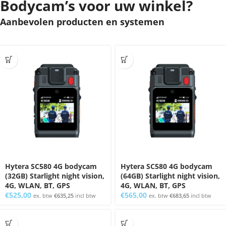
Bodycam’s voor uw winkel?
Aanbevolen producten en systemen
Hytera SC580 4G bodycam
Hytera SC580 4G bodycam
(32GB) Starlight night vision,
(64GB) Starlight night vision,
4G, WLAN, BT, GPS
4G, WLAN, BT, GPS
€
525,00
€
565,00
ex. btw
€
635,25
incl btw
ex. btw
€
683,65
incl btw