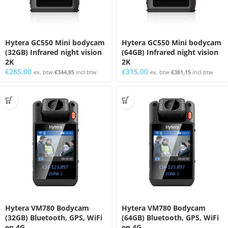
Hytera GC550 Mini bodycam
Hytera GC550 Mini bodycam
(32GB) Infrared night vision
(64GB) Infrared night vision
2K
2K
€
285,00
€
315,00
ex. btw
€
344,85
incl btw
ex. btw
€
381,15
incl btw
Hytera VM780 Bodycam
Hytera VM780 Bodycam
(32GB) Bluetooth, GPS, WiFi
(64GB) Bluetooth, GPS, WiFi
en 4G
en 4G