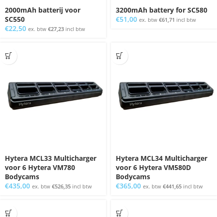
2000mAh batterij voor
3200mAh battery for SC580
SC550
€
51,00
ex. btw
€
61,71
incl btw
€
22,50
ex. btw
€
27,23
incl btw
Hytera MCL33 Multicharger
Hytera MCL34 Multicharger
voor 6 Hytera VM780
voor 6 Hytera VM580D
Bodycams
Bodycams
€
435,00
€
365,00
ex. btw
€
526,35
incl btw
ex. btw
€
441,65
incl btw