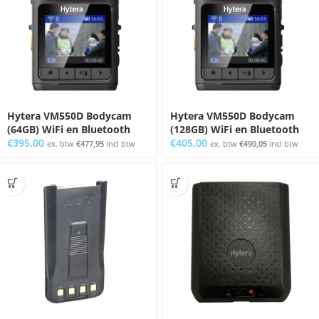
Hytera VM550D Bodycam
Hytera VM550D Bodycam
(64GB) WiFi en Bluetooth
(128GB) WiFi en Bluetooth
€
395,00
€
405,00
ex. btw
€
477,95
incl btw
ex. btw
€
490,05
incl btw