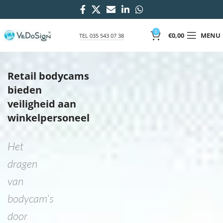
0
€
0,00
MENU
TEL 035 543 07 38
Retail bodycams
bieden
veiligheid aan
winkelpersoneel
Het
dragen
van
bodycam's
door