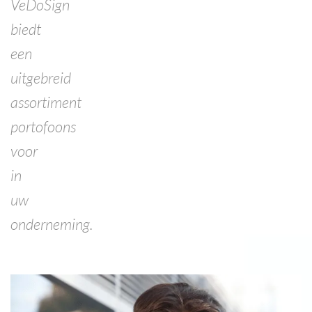
VeDoSign
biedt
een
uitgebreid
assortiment
portofoons
voor
in
uw
onderneming.