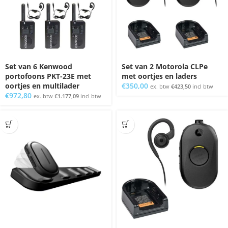
Set van 6 Kenwood
Set van 2 Motorola CLPe
portofoons PKT-23E met
met oortjes en laders
oortjes en multilader
€
350,00
ex. btw
€
423,50
incl btw
€
972,80
ex. btw
€
1.177,09
incl btw