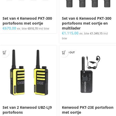
Set van 4 Kenwood PKT-300
Set van 6 Kenwood PKT-300
portofoons met oortje
portofoons met oortje en
€
670,00
multilader
ex. btw
€
810,70
incl btw
€
1.115,00
ex. btw
€
1.349,15
incl
btw
SOLD OUT
Set van 2 Kenwood UBZ-LJ9
Kenwood PKT-23E portofoon
portofoons
met oortje