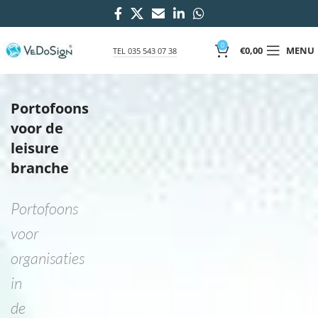
0
€
0,00
MENU
TEL 035 543 07 38
Portofoons
voor de
leisure
branche
Portofoons
voor
organisaties
in
de