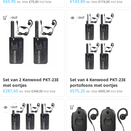
€
65,95
€
143,80
ex. btw
€
79,80
incl btw
ex. btw
€
174,00
incl btw
SOLD OUT
SOLD OUT
Set van 2 Kenwood PKT-23E
Set van 4 Kenwood PKT-23E
met oortjes
portofoons met oortjes
€
287,60
€
575,20
ex. btw
€
348,00
incl btw
ex. btw
€
695,99
incl btw
SOLD OUT