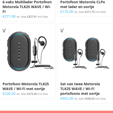
6-vaks Multilader Portofoon
Portofoon Motorola CLPe
Motorola TLK25 WAVE / Wi-
met lader en oortje
Fi
€
175,00
ex. btw
€
211,75
incl btw
€
271,00
ex. btw
€
327,91
incl btw
Portofoon Motorola TLK25
Set van twee Motorola
WAVE / Wi-Fi met oortje
TLK25 WAVE / Wi-Fi
€
226,00
portofoons met oortje
ex. btw
€
273,46
incl btw
€
452,00
ex. btw
€
546,92
incl btw