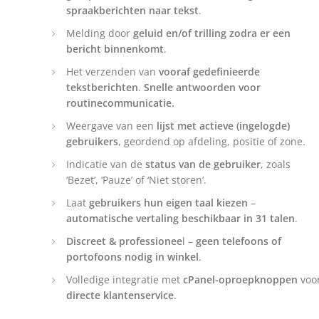
spraakberichten naar tekst
.
Melding door
geluid en/of trilling zodra er een
bericht binnenkomt
.
Het verzenden van
vooraf gedefinieerde
tekstberichten
.
Snelle antwoorden voor
routinecommunicatie.
Weergave van een
lijst met actieve (ingelogde)
gebruikers
, geordend op afdeling, positie of zone.
Indicatie van de
status van de gebruiker
, zoals
‘Bezet’, ‘Pauze’ of ‘Niet storen’.
Laat
gebruikers hun eigen taal kiezen
–
automatische vertaling beschikbaar in 31 talen
.
Discreet & professionee
l –
geen telefoons of
portofoons nodig in winkel
.
Volledige integratie met
cPanel-oproepknoppen
voo
directe klantenservice
.