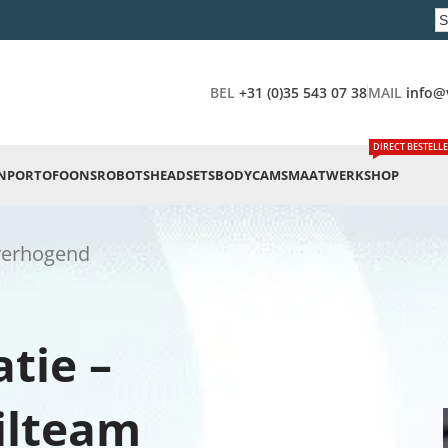
BEL
+31 (0)35 543 07 38
MAIL
info@
DIRECT BESTELL
N
PORTOFOONS
ROBOTS
HEADSETS
BODYCAMS
MAATWERK
SHOP
stverhogend
tie –
ilteam