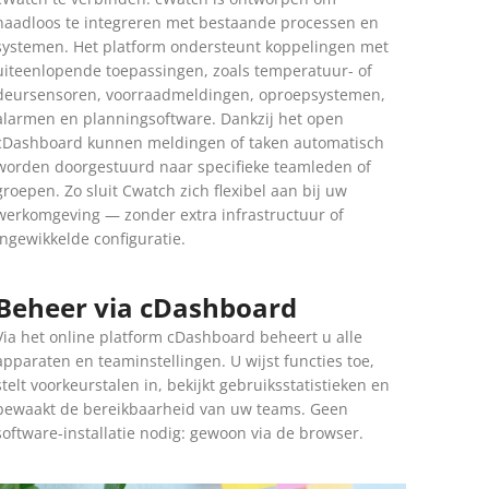
naadloos te integreren met bestaande processen en
systemen. Het platform ondersteunt koppelingen met
uiteenlopende toepassingen, zoals temperatuur- of
deursensoren, voorraadmeldingen, oproepsystemen,
alarmen en planningsoftware. Dankzij het open
cDashboard kunnen meldingen of taken automatisch
worden doorgestuurd naar specifieke teamleden of
groepen. Zo sluit Cwatch zich flexibel aan bij uw
werkomgeving — zonder extra infrastructuur of
ingewikkelde configuratie.
Beheer via cDashboard
Via het online platform cDashboard beheert u alle
apparaten en teaminstellingen. U wijst functies toe,
stelt voorkeurstalen in, bekijkt gebruiksstatistieken en
bewaakt de bereikbaarheid van uw teams. Geen
software-installatie nodig: gewoon via de browser.