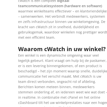
cWatch is een compleet
digitaal
teamcommunicatiesysteem (hardware en software)
waarmee winkelteams effectiever – en klantvriendelijke
– samenwerken. Het verbindt medewerkers, systemen
en zelfs infrastructuur binnen uw winkelomgeving. De
kracht van cWatch zit in snelheid, duidelijkheid en
gebruiksgemak, waardoor winkelen nog prettiger word
met een efficiënt team.
Waarom cWatch in uw winkel?
Een winkel is een dynamische omgeving waar veel
tegelijk gebeurt. Klant vraagt om hulp bij de paskamer,
er is een levering binnengekomen, of een product is
beschadigd – het zijn moment waarop snelle, duidelijk
communicatie het verschil maakt. Met cWatch is uw
team direct verbonden, ongeacht rol of afdeling.
Berichten komen meteen binnen, medewerkers
stemmen onderling af, en iedereen weet wie wat doet 
in realtime. In combinatie met cPanel en het online
cDashboard tilt het uw winkelprestaties naar een hoge