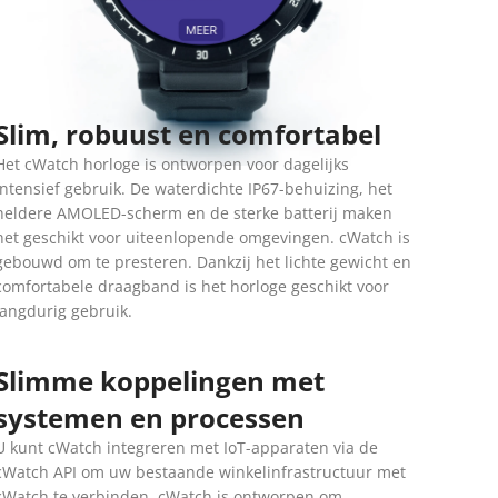
Slim, robuust en comfortabel
Het cWatch horloge is ontworpen voor dagelijks
intensief gebruik. De waterdichte IP67-behuizing, het
heldere AMOLED-scherm en de sterke batterij maken
het geschikt voor uiteenlopende omgevingen. cWatch is
gebouwd om te presteren. Dankzij het lichte gewicht en
comfortabele draagband is het horloge geschikt voor
langdurig gebruik.
Slimme koppelingen met
systemen en processen
U kunt cWatch integreren met IoT-apparaten via de
cWatch API om uw bestaande winkelinfrastructuur met
cWatch te verbinden. cWatch is ontworpen om