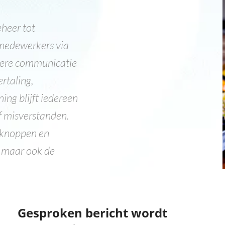
heer tot
medewerkers via
ldere communicatie
rtaling,
ing blijft iedereen
of misverstanden.
pknoppen en
, maar ook de
Gesproken bericht wordt