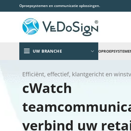
Oproepsystemen en communicatie oplossingen.
UW BRANCHE
OPROEPSYSTEME
Efficiënt, effectief, klantgericht en win
cWatch
teamcommunica
verbind uw reta