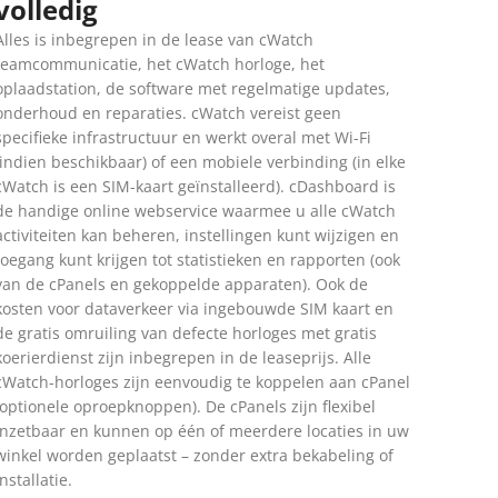
volledig
Alles is inbegrepen in de lease van cWatch
teamcommunicatie, het cWatch horloge, het
oplaadstation, de software met regelmatige updates,
onderhoud en reparaties. cWatch vereist geen
specifieke infrastructuur en werkt overal met Wi-Fi
(indien beschikbaar) of een mobiele verbinding (in elke
cWatch is een SIM-kaart geïnstalleerd). cDashboard is
de handige online webservice waarmee u alle cWatch
activiteiten kan beheren, instellingen kunt wijzigen en
toegang kunt krijgen tot statistieken en rapporten (ook
van de cPanels en gekoppelde apparaten). Ook de
kosten voor dataverkeer via ingebouwde SIM kaart en
de gratis omruiling van defecte horloges met gratis
koerierdienst zijn inbegrepen in de leaseprijs. Alle
cWatch-horloges zijn eenvoudig te koppelen aan cPanel
(optionele oproepknoppen). De cPanels zijn flexibel
inzetbaar en kunnen op één of meerdere locaties in uw
winkel worden geplaatst – zonder extra bekabeling of
installatie.