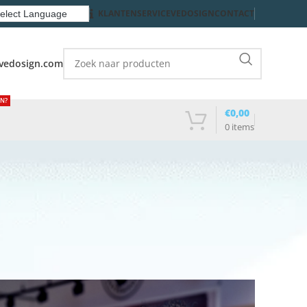
KLANTENSERVICE
VEDOSIGN
CONTACT
vedosign.com
EN?
€
0,00
0
items