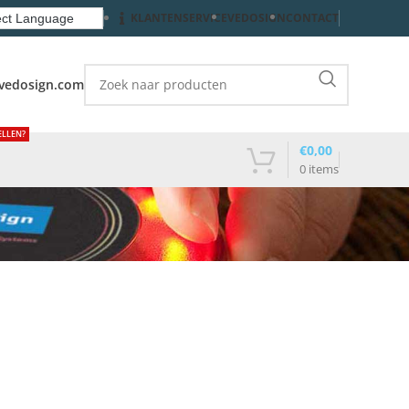
KLANTENSERVICE
VEDOSIGN
CONTACT
vedosign.com
ELLEN?
€
0,00
0
items