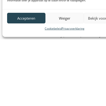
informatie over je apparaat op te slaan en/of te raadplegen.
Klantenservice
VeDoSign
Accepteren
Weiger
Bekijk voo
Brochures producten
Over VeDo
Handleidingen producten
Vacatures
Cookiebeleid
Privacyverklaring
Declaration of conformity (DoC en CE)
Privacy s
Retourneren en klachten
Algemene
Veelgestelde vragen
Gebruiks
Vergunningen
Onze klan
Bestel- en betaalinformatie
Partners e
Leasen van systemen
VeDoSign 
Huren van systemen
Wederver
Contact