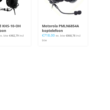
 KHS-10-OH
Motorola PMLN6854A
foon
koptelefoon
€
718,00
ex. btw
€
482,79
incl
ex. btw
€
868,78
incl
btw