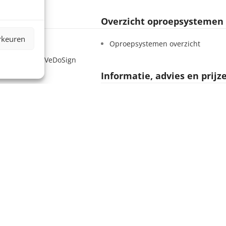
Overzicht oproepsystemen
rkeuren
Sign
Oproepsystemen overzicht
 – Werken bij VeDoSign
Informatie, advies en prijz
tatement
 voorwaarden
BEL +31 (0)35 54 307 38
voorwaarden
MAIL info@vedosign.com
ten
Bezoekadres, showroom e
n leveranciers
magazijn
Deutschland
Tolweg 10, 3741 LK Baarn
koop