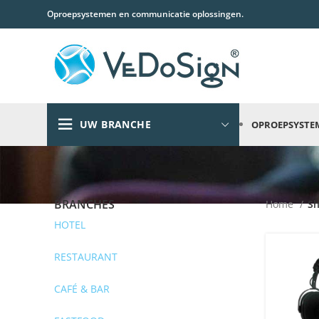
Oproepsystemen en communicatie oplossingen.
UW BRANCHE
OPROEPSYSTE
BRANCHES
Home
S
HOTEL
RESTAURANT
CAFÉ & BAR