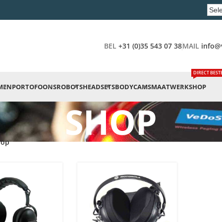
BEL
+31 (0)35 543 07 38
MAIL
info@
DIRECT BEST
MEN
PORTOFOONS
ROBOTS
HEADSETS
BODYCAMS
MAATWERK
SHOP
SHOP
hop