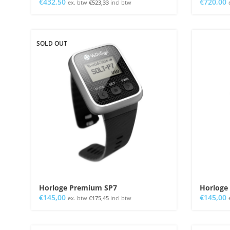
€
432,50
€
720,00
ex. btw
€
523,33
incl btw
SOLD OUT
Horloge Premium SP7
Horloge
€
145,00
€
145,00
ex. btw
€
175,45
incl btw