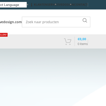
KLANTENSERVICE
VEDOSIGN
CONTACT
vedosign.com
ELLEN?
€
0,00
0
items