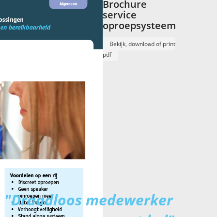
Brochure
service
oproepsysteem
Bekijk, download of print
pdf
"Draadloos medewerker