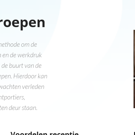
roepen
 methode om de
n en de werkdruk
n de buurt van de
epen. Hierdoor kan
 wachten verleden
htportiers,
ten deur staan.
Voordelen receptie