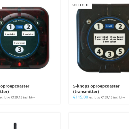
SOLD OUT
 oproepcoaster
5-knops oproepcoaster
tter)
(transmitter)
€
115,00
ex. btw
€
139,15
incl btw
ex. btw
€
139,15
incl btw