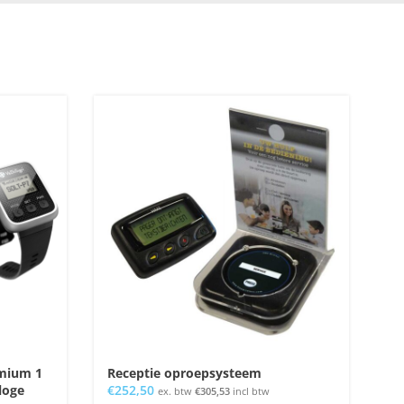
emium 1
Receptie oproepsysteem
loge
€
252,50
ex. btw
€
305,53
incl btw