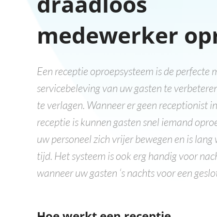
draadloos
medewerker op
Een receptie oproepsysteem is de perfecte
servicebeleving van uw gasten te verbetere
te verlagen. Wanneer er geen receptionist i
receptie is kunnen gasten snel iemand opro
uw personeel zich vrijer bewegen en is lang
tijd. Het systeem is ook erg handig voor nac
wanneer uw gasten ‘s nachts voor een geslo
Hoe werkt een receptie