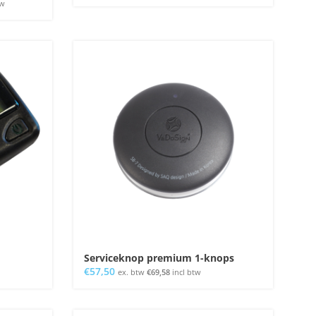
tw
Serviceknop premium 1-knops
€
57,50
ex. btw
€
69,58
incl btw