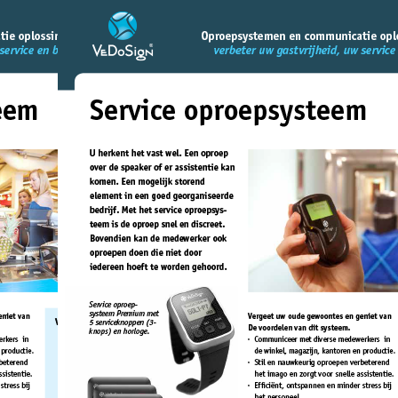
Brochure
algemeen
oproepsysteem
Bekijk, download of print
pdf