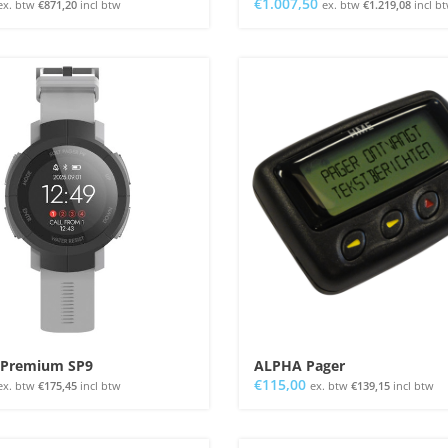
€
1.007,50
ex. btw
€
871,20
incl btw
ex. btw
€
1.219,08
incl b
 Premium SP9
ALPHA Pager
€
115,00
ex. btw
€
175,45
incl btw
ex. btw
€
139,15
incl btw