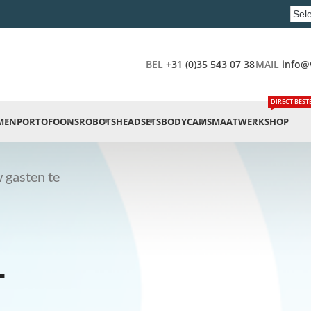
BEL
+31 (0)35 543 07 38
MAIL
info@
DIRECT BEST
MEN
PORTOFOONS
ROBOTS
HEADSETS
BODYCAMS
MAATWERK
SHOP
 gasten te
-