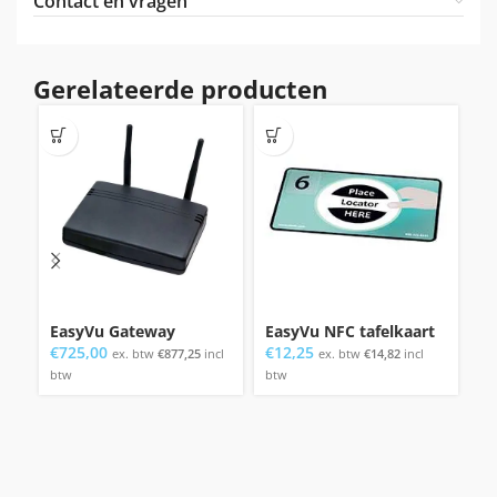
Contact en vragen
Gerelateerde producten
EasyVu Gateway
EasyVu NFC tafelkaart
E
€
725,00
€
12,25
€
ex. btw
€
877,25
incl
ex. btw
€
14,82
incl
btw
btw
bt