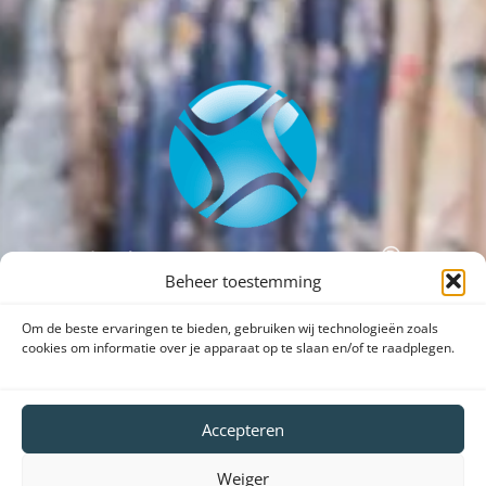
Beheer toestemming
Om de beste ervaringen te bieden, gebruiken wij technologieën zoals
cookies om informatie over je apparaat op te slaan en/of te raadplegen.
Dank voor uw bezoek aan onze website.
SHARE VEDOSIGN WITH FRIENDS
Accepteren
Weiger