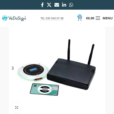
0
€
0,00
MENU
TEL 035 543 07 38
Click to enlarge