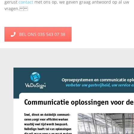
gerust
contact
met ons op, we geven graag antwoord op al uw
vragen.
BEL ONS 035 543 07 38