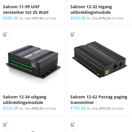
Salcom 11-99 UHF
Salcom 12-32 ingang
versterker tot 25 Watt
uitbreidingsmodule
€
585,00
€
655,00
ex. btw
€
707,85
incl btw
ex. btw
€
792,55
incl btw
Salcom 12-34 uitgang
Salcom 12-62 Pocsag paging
uitbreidingsmodule
transmitter
€
325,00
€
755,00
ex. btw
€
393,25
incl btw
ex. btw
€
913,55
incl btw