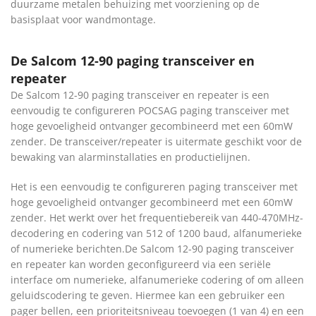
duurzame metalen behuizing met voorziening op de
basisplaat voor wandmontage.
De Salcom 12-90 paging transceiver en
repeater
De Salcom 12-90 paging transceiver en repeater is een
eenvoudig te configureren POCSAG paging transceiver met
hoge gevoeligheid ontvanger gecombineerd met een 60mW
zender. De transceiver/repeater is uitermate geschikt voor de
bewaking van alarminstallaties en productielijnen.
Het is een eenvoudig te configureren paging transceiver met
hoge gevoeligheid ontvanger gecombineerd met een 60mW
zender. Het werkt over het frequentiebereik van 440-470MHz-
decodering en codering van 512 of 1200 baud, alfanumerieke
of numerieke berichten.De Salcom 12-90 paging transceiver
en repeater kan worden geconfigureerd via een seriële
interface om numerieke, alfanumerieke codering of om alleen
geluidscodering te geven. Hiermee kan een gebruiker een
pager bellen, een prioriteitsniveau toevoegen (1 van 4) en een