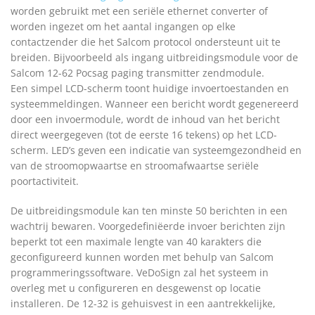
worden gebruikt met een seriële ethernet converter of
worden ingezet om het aantal ingangen op elke
contactzender die het Salcom protocol ondersteunt uit te
breiden. Bijvoorbeeld als ingang uitbreidingsmodule voor de
Salcom 12-62 Pocsag paging transmitter zendmodule.
Een simpel LCD-scherm toont huidige invoertoestanden en
systeemmeldingen. Wanneer een bericht wordt gegenereerd
door een invoermodule, wordt de inhoud van het bericht
direct weergegeven (tot de eerste 16 tekens) op het LCD-
scherm. LED’s geven een indicatie van systeemgezondheid en
van de stroomopwaartse en stroomafwaartse seriële
poortactiviteit.
De uitbreidingsmodule kan ten minste 50 berichten in een
wachtrij bewaren. Voorgedefiniëerde invoer berichten zijn
beperkt tot een maximale lengte van 40 karakters die
geconfigureerd kunnen worden met behulp van Salcom
programmeringssoftware. VeDoSign zal het systeem in
overleg met u configureren en desgewenst op locatie
installeren. De 12-32 is gehuisvest in een aantrekkelijke,