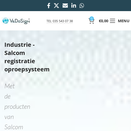
0
€
0,00
MENU
TEL 035 543 07 38
Industrie -
Salcom
registratie
oproepsysteem
Met
de
producten
van
Salcom