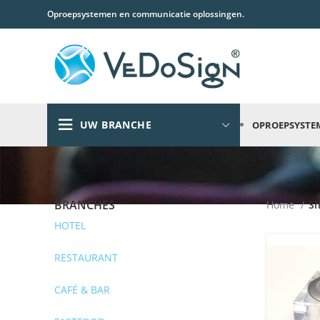
Oproepsystemen en communicatie oplossingen.
UW BRANCHE
OPROEPSYSTE
BRANCHES
Home
S
HOTEL
RESTAURANT
CAFÉ & BAR