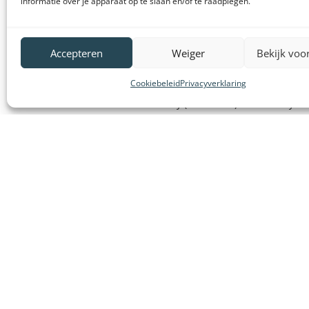
informatie over je apparaat op te slaan en/of te raadplegen.
Klantenservice
VeDoSign
Accepteren
Weiger
Bekijk voo
Brochures producten
Over VeDo
Handleidingen producten
Vacatures
Cookiebeleid
Privacyverklaring
Declaration of conformity (DoC en CE)
Privacy s
Retourneren en klachten
Algemene
Veelgestelde vragen
Gebruiks
Vergunningen
Onze klan
Bestel- en betaalinformatie
Partners e
Leasen van systemen
VeDoSign 
Huren van systemen
Wederver
Contact