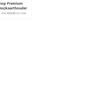
knop Premium
nu)kaarthouder
. btw
€
23,60
incl btw