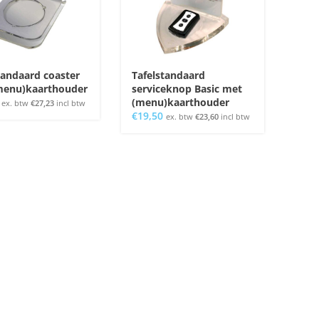
tandaard coaster
Tafelstandaard
menu)kaarthouder
serviceknop Basic met
(menu)kaarthouder
ex. btw
€
27,23
incl btw
€
19,50
ex. btw
€
23,60
incl btw