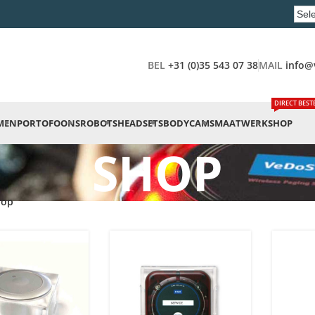
BEL
+31 (0)35 543 07 38
MAIL
info@
DIRECT BEST
MEN
PORTOFOONS
ROBOTS
HEADSETS
BODYCAMS
MAATWERK
SHOP
SHOP
hop