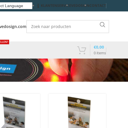
KLANTENSERVICE
VEDOSIGN
CONTACT
vedosign.com
ELLEN?
€
0,00
0
items