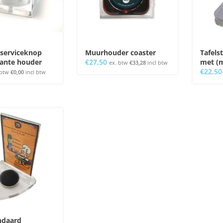
 serviceknop
Muurhouder coaster
Tafels
rante houder
€
27,50
met (
ex. btw
€
33,28
incl btw
€
22,50
 btw
€
0,00
incl btw
ndaard