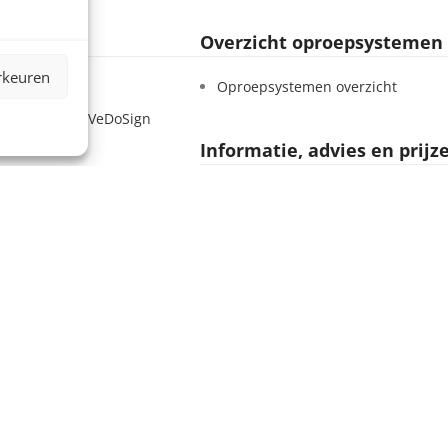
Overzicht oproepsystemen
rkeuren
Sign
Oproepsystemen overzicht
 – Werken bij VeDoSign
Informatie, advies en prijz
tatement
 voorwaarden
BEL +31 (0)35 54 307 38
voorwaarden
MAIL info@vedosign.com
ten
Bezoekadres, showroom e
n leveranciers
magazijn
Deutschland
Tolweg 10, 3741 LK Baarn
koop