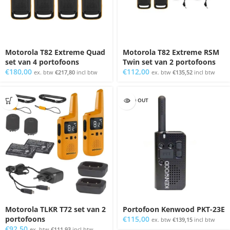
Motorola T82 Extreme Quad
Motorola T82 Extreme RSM
set van 4 portofoons
Twin set van 2 portofoons
€
180,00
€
112,00
ex. btw
€
217,80
incl btw
ex. btw
€
135,52
incl btw
SOLD OUT
Motorola TLKR T72 set van 2
Portofoon Kenwood PKT-23E
portofoons
€
115,00
ex. btw
€
139,15
incl btw
€
92,50
ex. btw
€
111,93
incl btw