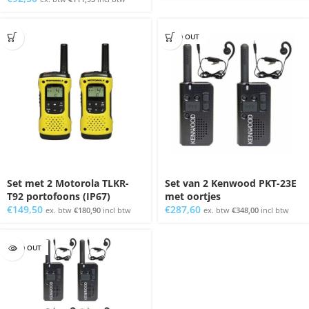
SOLD OUT
Set met 2 Motorola TLKR-
Set van 2 Kenwood PKT-23E
T92 portofoons (IP67)
met oortjes
€
149,50
€
287,60
ex. btw
€
180,90
incl btw
ex. btw
€
348,00
incl btw
SOLD OUT