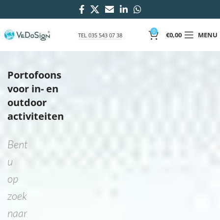
0
€
0,00
MENU
TEL 035 543 07 38
Portofoons
voor in- en
outdoor
activiteiten
Bent
u
op
zoek
naar