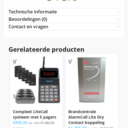
Technische informatie
Beoordelingen (0)
Contact en vragen
Gerelateerde producten
Compleet LiteCall
Brandcentrale
Br
systeem met 5 pagers
AlarmCall Lite Dry
Al
€
895,00
Contact koppeling
4.
ex. btw
€
1.082,95
€
1.295,00
€
1