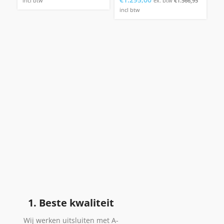
incl btw
ex. btw
€
1.566,95
incl btw
in
1. Beste kwaliteit
Wij werken uitsluiten met A-