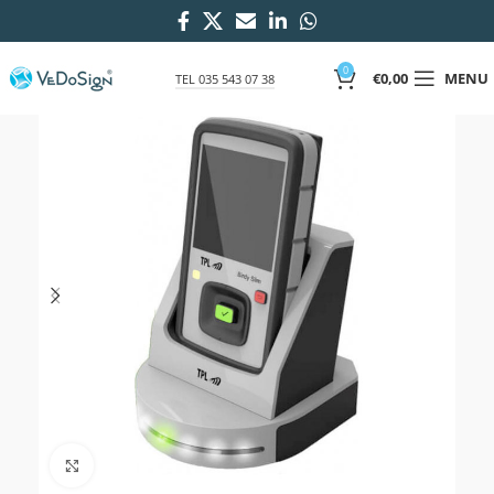
0
€
0,00
MENU
TEL 035 543 07 38
Click to enlarge