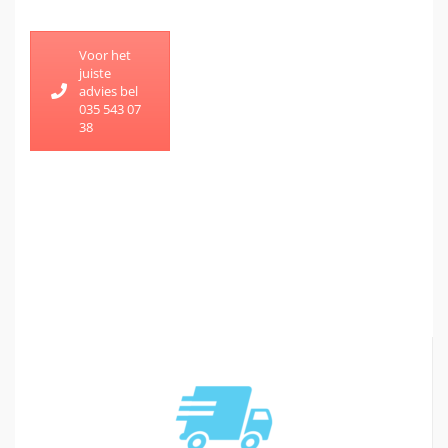
Voor het
juiste
advies bel
035 543 07
38