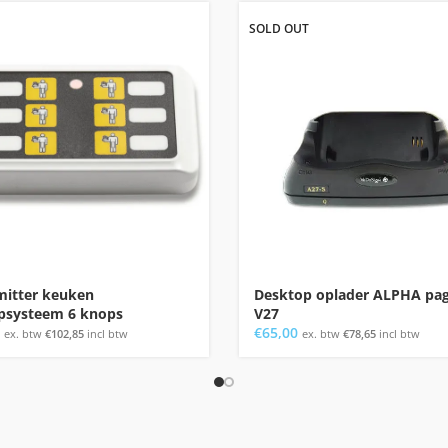
SOLD OUT
mitter keuken
Desktop oplader ALPHA pa
psysteem 6 knops
V27
€
65,00
ex. btw
€
102,85
incl btw
ex. btw
€
78,65
incl btw