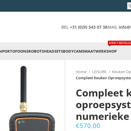
BEL
+31 (0)35 543 07 38
MAIL
info@
DIRECT BESTELL
N
PORTOFOONS
ROBOTS
HEADSETS
BODYCAMS
MAATWERK
SHOP
Home
LEISURE
Keuken O
Compleet Keuken Oproepsystee
Compleet 
oproepsys
numerieke 
€
570,00