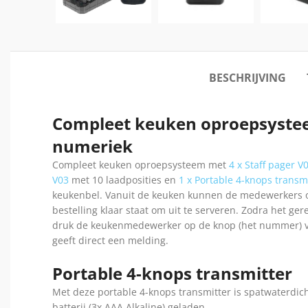
BESCHRIJVING
Compleet keuken oproepsystee
numeriek
Compleet keuken oproepsysteem met
4 x Staff pager V
V03
met 10 laadposities en
1 x Portable 4-knops transm
keukenbel. Vanuit de keuken kunnen de medewerkers of
bestelling klaar staat om uit te serveren. Zodra het ge
druk de keukenmedewerker op de knop (het nummer) van
geeft direct een melding.
Portable 4-knops transmitter
Met deze portable 4-knops transmitter is spatwaterdicht
batterij (3x AAA Alkaline) geladen.