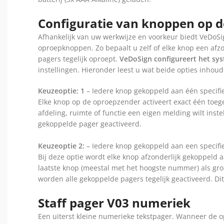
Configuratie van knoppen op d
Afhankelijk van uw werkwijze en voorkeur biedt VeDoS
oproepknoppen. Zo bepaalt u zelf of elke knop een afzon
pagers tegelijk oproept.
VeDoSign configureert het sy
instellingen. Hieronder leest u wat beide opties inhoud
Keuzeoptie: 1
– Iedere knop gekoppeld aan één specifi
Elke knop op de oproepzender activeert exact één toeg
afdeling, ruimte of functie een eigen melding wilt inst
gekoppelde pager geactiveerd.
Keuzeoptie 2:
– Iedere knop gekoppeld aan een specifieke
Bij deze optie wordt elke knop afzonderlijk gekoppeld aa
laatste knop (meestal met het hoogste nummer) als gr
worden alle gekoppelde pagers tegelijk geactiveerd. Dit
Staff pager V03 numeriek
Een uiterst kleine numerieke tekstpager. Wanneer de op