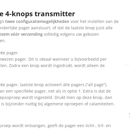
e 4-knops transmitter
ign
twee configuratiemogelijkheden
voor het instellen van de
derlijke pager aanstuurt, of dat de laatste knop juist alle
steem vóór verzending
volledig volgens uw gekozen
en.
eke pager.
ewezen pager. Dit is ideaal wanneer u bijvoorbeeld per
ellen. Zodra een knop wordt ingedrukt, wordt alleen de
 pager, laatste knop activeert álle pagers (“all page”).
n een specifieke pager, net als in optie 1. Extra is dat de
oepsoproep wordt ingesteld. Drukt men op deze knop, dan
 is bijzonder nuttig bij algemene oproepen of calamiteiten.
roep wordt ontvangen, geeft de pager een licht-, tril- en