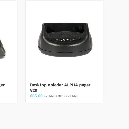
ger
Desktop oplader ALPHA pager
Oplaad
V29
10 pos
€
65,00
€
195,0
ex. btw
€
78,65
incl btw