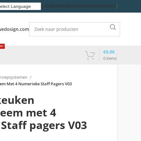
KLANTENSERVICE
VEDOSIGN
CONTACT
vedosign.com
EN?
€
0,00
0
items
proepsystemen
m Met 4 Numerieke Staff Pagers V03
keuken
teem met 4
Staff pagers V03