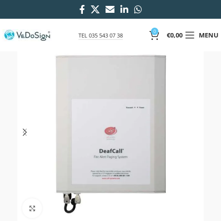
0
€
0,00
MENU
TEL 035 543 07 38
Click to enlarge