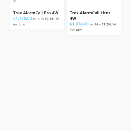
Trex AlarmCall Pro 4W
Trex AlarmCall Lite+
Dr
€
1.770,00
4W
n
ex. btw
€
2.141,70
€
1.074,00
€
incl btw
ex. btw
€
1.299,54
incl btw
bt