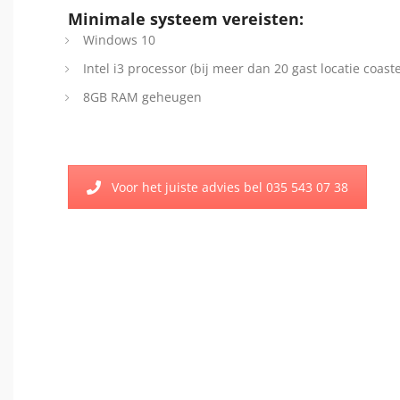
Minimale systeem vereisten:
Windows 10
Intel i3 processor (bij meer dan 20 gast locatie coaster
8GB RAM geheugen
Voor het juiste advies bel 035 543 07 38