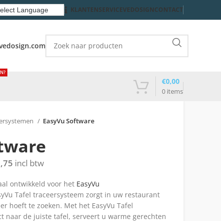
KLANTENSERVICE
VEDOSIGN
CONTACT
vedosign.com
EN?
€
0,00
0
items
eersystemen
EasyVu Software
tware
,75
incl btw
aal ontwikkeld voor het
EasyVu
yVu Tafel traceersysteem zorgt in uw restaurant
er hoeft te zoeken. Met het EasyVu Tafel
t naar de juiste tafel, serveert u warme gerechten