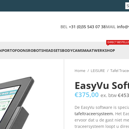
BEL
+31 (0)35 543 07 38
MAIL
info@
DIRECT BESTELL
N
PORTOFOONS
ROBOTS
HEADSETS
BODYCAMS
MAATWERK
SHOP
Home
LEISURE
Tafel Trac
EasyVu Sof
€
375,00
ex. btw
€
453
De EasyVu software is speci
tafeltraceersysteem.
Het Eas
ervoor dat u de gast niet me
traceersysteem loopt u direc