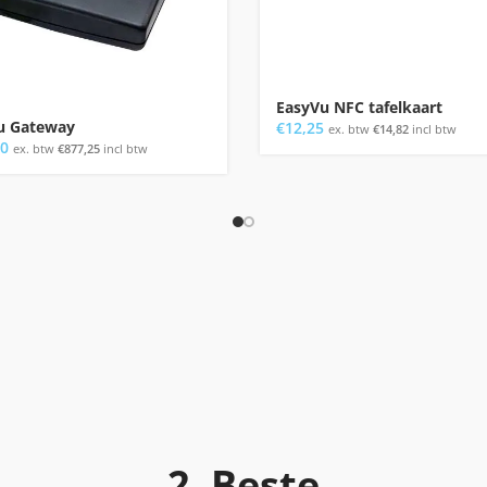
EasyVu NFC tafelkaart
u Gateway
€
12,25
ex. btw
€
14,82
incl btw
00
ex. btw
€
877,25
incl btw
2. Beste