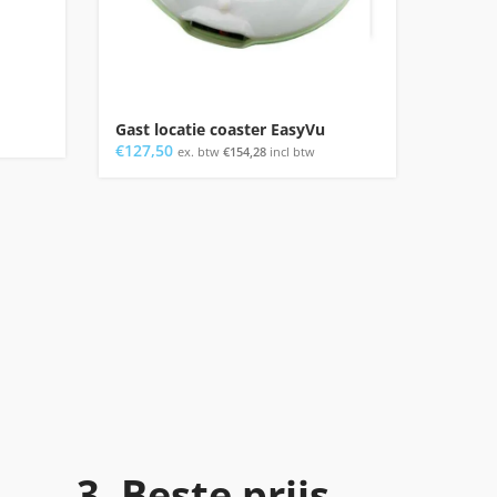
Gast locatie coaster EasyVu
Oplade
€
127,50
EasyV
ex. btw
€
154,28
incl btw
€
145,0
3. Beste prijs