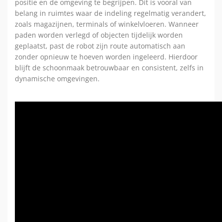
positie en de omgeving te begrijpen. Dit is vooral van
belang in ruimtes waar de indeling regelmatig verandert,
zoals magazijnen, terminals of winkelvloeren. Wanneer
paden worden verlegd of objecten tijdelijk worden
geplaatst, past de robot zijn route automatisch aan
zonder opnieuw te hoeven worden ingeleerd. Hierdoor
blijft de schoonmaak betrouwbaar en consistent, zelfs in
dynamische omgevingen.