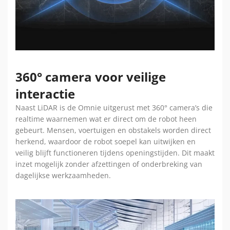
360° camera voor veilige
interactie
Naast LiDAR is de Omnie uitgerust met 360° camera’s die
realtime waarnemen wat er direct om de robot heen
gebeurt. Mensen, voertuigen en obstakels worden direct
herkend, waardoor de robot soepel kan uitwijken en
veilig blijft functioneren tijdens openingstijden. Dit maakt
inzet mogelijk zonder afzettingen of onderbreking van
dagelijkse werkzaamheden.