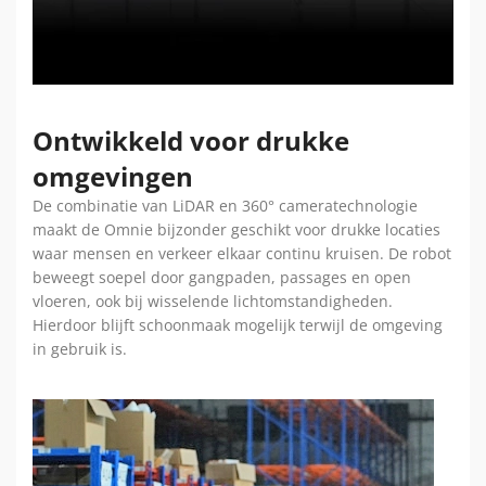
Ontwikkeld voor drukke
omgevingen
De combinatie van LiDAR en 360° cameratechnologie
maakt de Omnie bijzonder geschikt voor drukke locaties
waar mensen en verkeer elkaar continu kruisen. De robot
beweegt soepel door gangpaden, passages en open
vloeren, ook bij wisselende lichtomstandigheden.
Hierdoor blijft schoonmaak mogelijk terwijl de omgeving
in gebruik is.