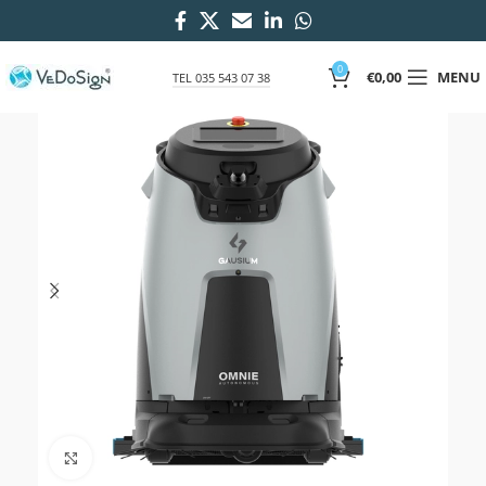
0
€
0,00
MENU
TEL 035 543 07 38
Click to enlarge