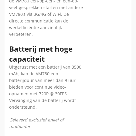
de VM780 één-op-één- en één-op-
veel-gesprekken starten met andere
VM780’s via 3G/4G of WiFi. De
directe communicatie kan de
werkefficiëntie aanzienlijk
verbeteren.
Batterij met hoge
capaciteit
Uitgerust met een batterij van 3500
mAh, kan de VM780 een
batterijduur van meer dan 9 uur
bieden voor continue video-
opnamen met 720P @ 30FPS.
Vervanging van de batterij wordt
ondersteund.
Geleverd exclusief enkel of
multilader.