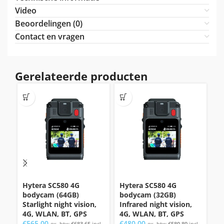
Video
Beoordelingen (0)
Contact en vragen
Gerelateerde producten
Hytera SC580 4G
Hytera SC580 4G
H
bodycam (64GB)
bodycam (32GB)
B
Starlight night vision,
Infrared night vision,
en
4G, WLAN, BT, GPS
4G, WLAN, BT, GPS
€
€
565,00
€
480,00
ex. btw
€
683,65
incl
ex. btw
€
580,80
incl
bt