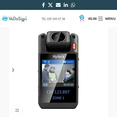
0
€
0,00
MENU
TEL 035 543 07 38
Click to enlarge