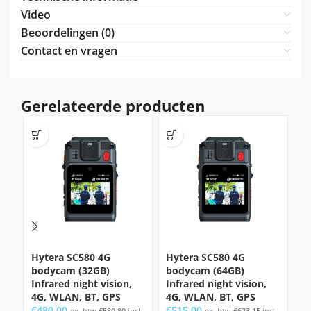
Video
Beoordelingen (0)
Contact en vragen
Gerelateerde producten
Hytera SC580 4G
Hytera SC580 4G
H
bodycam (32GB)
bodycam (64GB)
b
Infrared night vision,
Infrared night vision,
In
4G, WLAN, BT, GPS
4G, WLAN, BT, GPS
€
€
480,00
€
515,00
ex. btw
€
580,80
incl
ex. btw
€
623,15
incl
bt