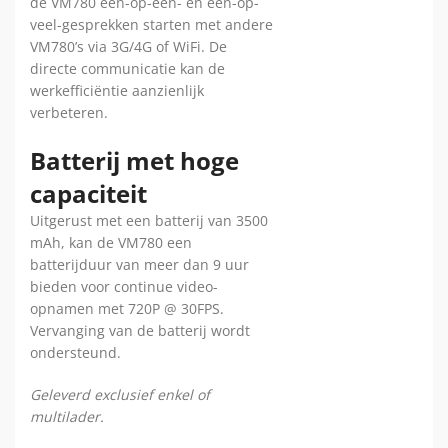
de VM780 één-op-één- en één-op-
veel-gesprekken starten met andere
VM780’s via 3G/4G of WiFi. De
directe communicatie kan de
werkefficiëntie aanzienlijk
verbeteren.
Batterij met hoge
capaciteit
Uitgerust met een batterij van 3500
mAh, kan de VM780 een
batterijduur van meer dan 9 uur
bieden voor continue video-
opnamen met 720P @ 30FPS.
Vervanging van de batterij wordt
ondersteund.
Geleverd exclusief enkel of
multilader.