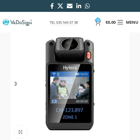
0
€
0,00
MENU
TEL 035 543 07 38
Click to enlarge