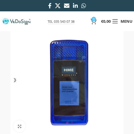
0
€
0,00
MENU
TEL 035 543 07 38
Click to enlarge