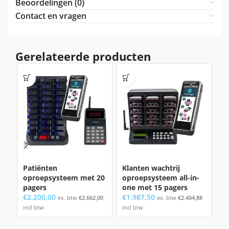
Beoordelingen (0)
Contact en vragen
Gerelateerde producten
Patiënten
Klanten wachtrij
Pa
oproepsysteem met 20
oproepsysteem all-in-
op
pagers
one met 15 pagers
o
€
2.200,00
€
1.987,50
€
1
ex. btw
€
2.662,00
ex. btw
€
2.404,88
incl btw
incl btw
in