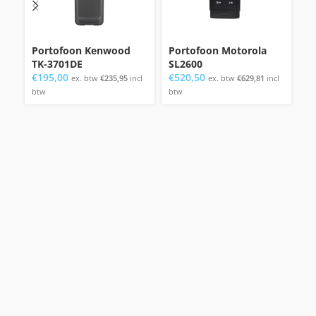
Portofoon Kenwood
Portofoon Motorola
P
TK-3701DE
SL2600
D
€
195,00
€
520,50
€
ex. btw
€
235,95
incl
ex. btw
€
629,81
incl
btw
btw
bt