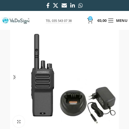
0
€
0,00
MENU
TEL 035 543 07 38
Click to enlarge