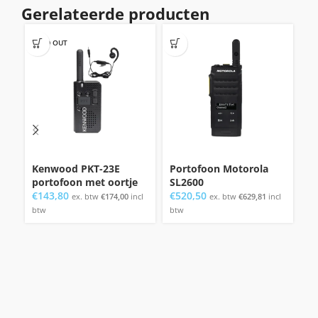
Gerelateerde producten
SOLD OUT
Kenwood PKT-23E
Portofoon Motorola
P
portofoon met oortje
SL2600
XT
€
143,80
€
520,50
€
ex. btw
€
174,00
incl
ex. btw
€
629,81
incl
btw
btw
bt