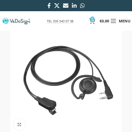
0
€
0,00
MENU
TEL 035 543 07 38
Click to enlarge