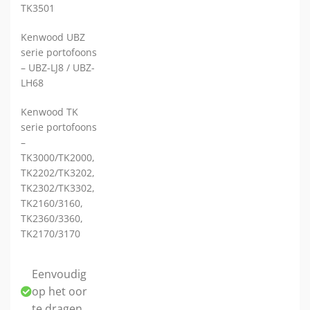
TK3501
Kenwood UBZ
serie portofoons
– UBZ-LJ8 / UBZ-
LH68
Kenwood TK
serie portofoons
–
TK3000/TK2000,
TK2202/TK3202,
TK2302/TK3302,
TK2160/3160,
TK2360/3360,
TK2170/3170
Eenvoudig
op het oor
te dragen