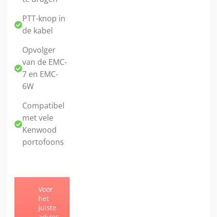
PTT-knop in
de kabel
Opvolger
van de EMC-
7 en EMC-
6W
Compatibel
met vele
Kenwood
portofoons
Voor
het
juiste
advies