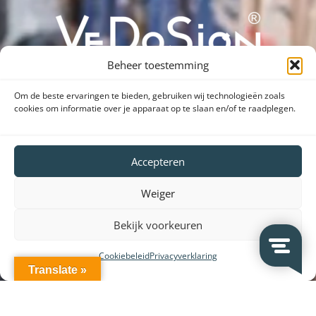
Beheer toestemming
Dank voor uw bezoek aan onze website.
Om de beste ervaringen te bieden, gebruiken wij technologieën zoals
cookies om informatie over je apparaat op te slaan en/of te raadplegen.
SHARE VEDOSIGN WITH FRIENDS
Accepteren
Weiger
Bekijk voorkeuren
Cookiebeleid
Privacyverklaring
Translate »