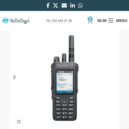
0
€
0,00
MENU
TEL 035 543 07 38
Click to enlarge