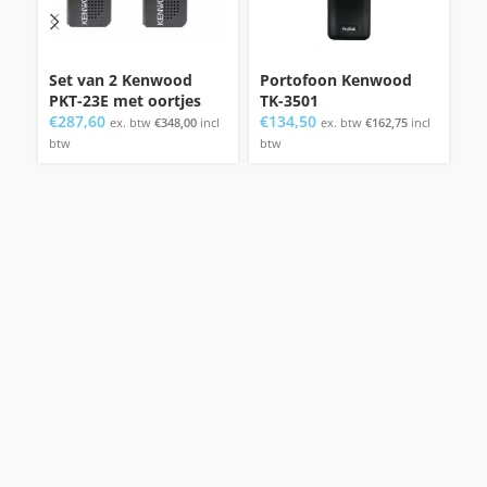
Set van 2 Kenwood
Portofoon Kenwood
P
PKT-23E met oortjes
TK-3501
XT
€
287,60
€
134,50
€
ex. btw
€
348,00
incl
ex. btw
€
162,75
incl
btw
btw
bt