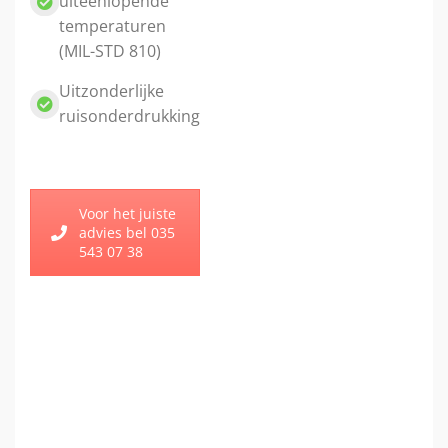
uiteenlopende
temperaturen
(MIL-STD 810)
Uitzonderlijke
ruisonderdrukking
Voor het juiste
advies bel 035
543 07 38