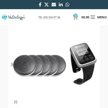
0
€
0,00
MENU
TEL 035 543 07 38
Click to enlarge