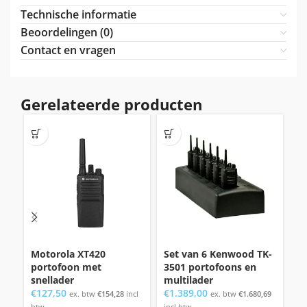
Technische informatie
Beoordelingen (0)
Contact en vragen
Gerelateerde producten
Motorola XT420
Set van 6 Kenwood TK-
P
portofoon met
3501 portofoons en
S
snellader
multilader
€
€
127,50
€
1.389,00
ex. btw
€
154,28
incl
ex. btw
€
1.680,69
bt
btw
incl btw