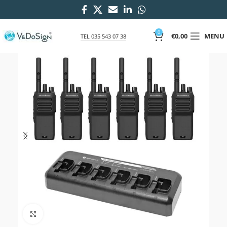
0
€
0,00
MENU
TEL 035 543 07 38
Click to enlarge