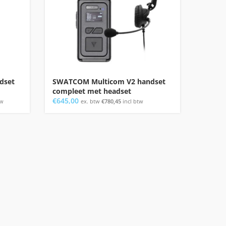
dset
SWATCOM Multicom V2 handset
SWATC
compleet met headset
hands
€
645,00
€
1.290
tw
ex. btw
€
780,45
incl btw