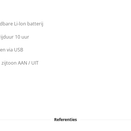
bare Li-lon batterij
rijduur 10 uur
en via USB
 zijtoon AAN / UIT
Referenties