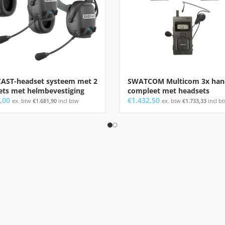
CAST-headset systeem met 2
SWATCOM Multicom 3x han
ets met helmbevestiging
compleet met headsets
,00
€
1.432,50
ex. btw
€
1.681,90
incl btw
ex. btw
€
1.733,33
incl b