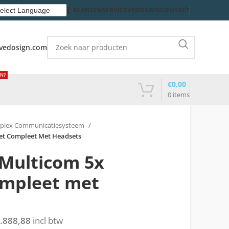
KLANTENSERVICE
VEDOSIGN
CONTACT
vedosign.com
EN?
€
0,00
0
items
plex Communicatiesysteem
t Compleet Met Headsets
ulticom 5x
ompleet met
.888,88
incl btw