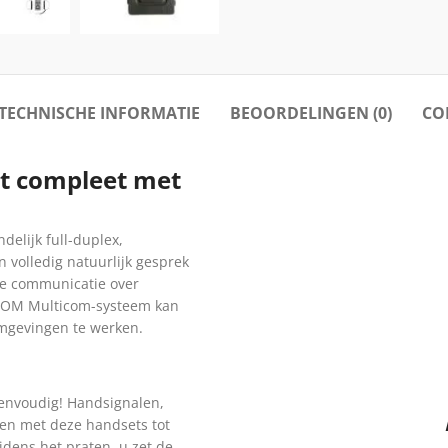
TECHNISCHE INFORMATIE
BEOORDELINGEN (0)
CO
t compleet met
elijk full-duplex,
 volledig natuurlijk gesprek
te communicatie over
TCOM Multicom-systeem kan
mgevingen te werken.
envoudig! Handsignalen,
en met deze handsets tot
dens het praten, u zet de