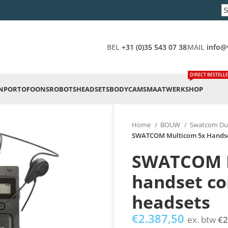
BEL
+31 (0)35 543 07 38
MAIL
info@
DIRECT BESTELL
N
PORTOFOONS
ROBOTS
HEADSETS
BODYCAMS
MAATWERK
SHOP
Home
BOUW
Swatcom Du
SWATCOM Multicom 5x Handse
SWATCOM M
handset c
headsets
€
2.387,50
ex. btw
€
2