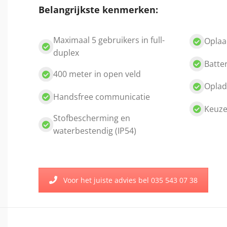
Belangrijkste kenmerken:
Maximaal 5 gebruikers in full-
Oplaad
duplex
Batte
400 meter in open veld
Oplad
Handsfree communicatie
Keuze
Stofbescherming en
waterbestendig (IP54)
Voor het juiste advies bel 035 543 07 38