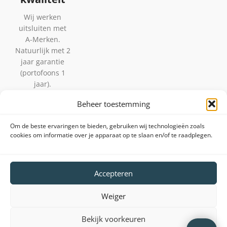
Wij werken
uitsluiten met
A-Merken.
Natuurlijk met 2
jaar garantie
(portofoons 1
jaar).
Beheer toestemming
2.
Beste
Om de beste ervaringen te bieden, gebruiken wij technologieën zoals
cookies om informatie over je apparaat op te slaan en/of te raadplegen.
service
Ons
streven is
Accepteren
om
binnen 24
Weiger
uur te
leveren,
Bekijk voorkeuren
maatwerk