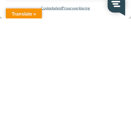
op
Cookiebeleid
Privacyverklaring
afspraak.
Translate »
3. Beste prijs
Wij houden de markt voor u in de gaten voor de beste
prijs en de allerbeste kwaliteit.