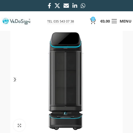
0
€
0,00
MENU
TEL 035 543 07 38
Click to enlarge