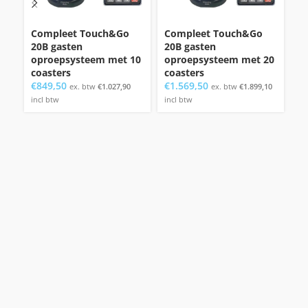
Compleet Touch&Go
Compleet Touch&Go
Ba
20B gasten
20B gasten
o
oproepsysteem met 10
oproepsysteem met 20
c
coasters
coasters
co
€
849,50
€
1.569,50
€
1
ex. btw
€
1.027,90
ex. btw
€
1.899,10
incl btw
incl btw
in