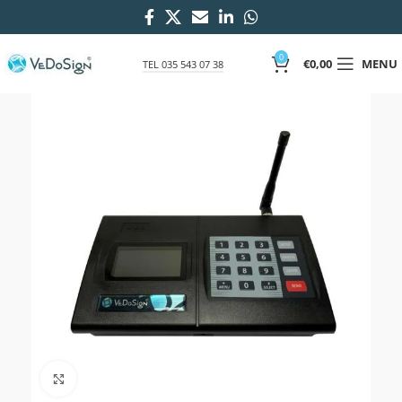
0
€
0,00
MENU
TEL 035 543 07 38
Click to enlarge