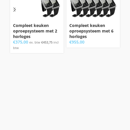
Compleet keuken
Compleet keuken
C
oproepsysteem met 2
oproepsysteem met 6
o
horloges
horloges
nu
€
375,00
€
955,00
V
ex. btw
€
453,75
incl
€
btw