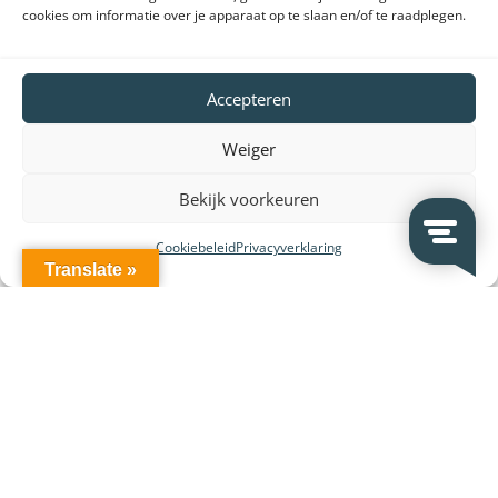
cookies om informatie over je apparaat op te slaan en/of te raadplegen.
Accepteren
Weiger
Bekijk voorkeuren
Klantenservice
Cookiebeleid
Privacyverklaring
Brochures producten
Translate »
Handleidingen producten
Declaration of conformity (DoC en CE)
Retourneren en klachten
Veelgestelde vragen
Vergunningen
Bestel- en betaalinformatie