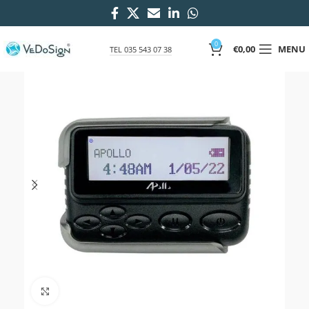
0
€
0,00
MENU
TEL 035 543 07 38
Click to enlarge