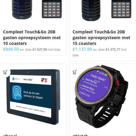
Compleet Touch&Go 20B
Compleet Touch&Go 20B
gasten oproepsysteem met
gasten oproepsysteem met
10 coasters
15 coasters
€
849,50
€
1.137,00
ex. btw
€
1.027,90
incl btw
ex. btw
€
1.375,77
incl
btw