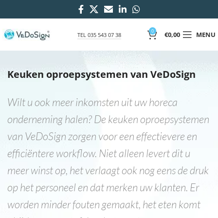
0
€
0,00
MENU
TEL 035 543 07 38
Keuken oproepsystemen van VeDoSign
Wilt u ook meer inkomsten uit uw horeca
onderneming halen? De keuken oproepsystemen
van VeDoSign zorgen voor een effectievere en
efficiëntere workflow. Niet alleen levert dit u
meer winst op, het verlaagt ook nog eens de druk
op het personeel en dat merken uw klanten. Er
worden minder fouten gemaakt, het eten komt