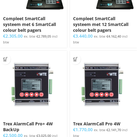
Compleet SmartCall
Compleet SmartCall
systeem met 6 SmartCall
systeem met 12 SmartCall
colour belt pagers
colour belt pagers
€
2.305,00
€
3.440,00
ex. btw
€
2.789,05
incl
ex. btw
€
4.162,40
incl
btw
btw
Trex AlarmCall Pro+ 4W
Trex AlarmCall Pro 4W
BackUp
€
1.770,00
ex. btw
€
2.141,70
incl
€
2.500,00
ex. btw
€
3.025,00
incl
btw