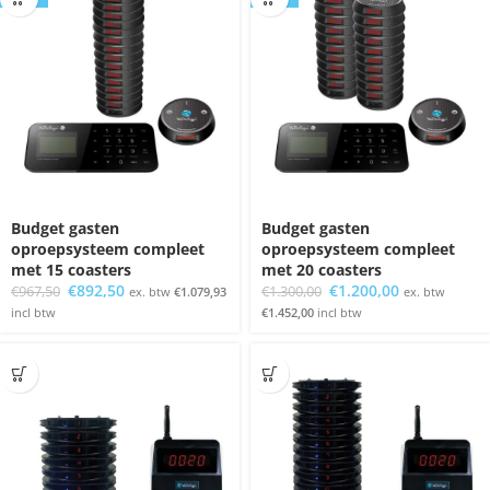
Budget gasten
Budget gasten
oproepsysteem compleet
oproepsysteem compleet
met 15 coasters
met 20 coasters
Oorspronkelijke
Huidige
Oorspronkelijke
Huidige
€
892,50
€
1.200,00
€
967,50
€
1.300,00
ex. btw
€
1.079,93
ex. btw
prijs
prijs
prijs
prijs
incl btw
€
1.452,00
incl btw
was:
is:
was:
is:
€967,50.
€892,50.
€1.300,00.
€1.200,00.