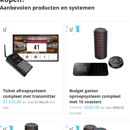
Aanbevolen producten en systemen
SALE
Ticket afroepsysteem
Budget gasten
compleet met transmitter
oproepsysteem compleet
€
1.625,00
met 10 coasters
ex. btw
€
1.966,25
incl
Oorspronkelijke
Huidige
€
695,00
€
745,00
btw
ex. btw
€
840,95
prijs
prijs
incl btw
was:
is:
€745,00.
€695,00.
SALE
SALE