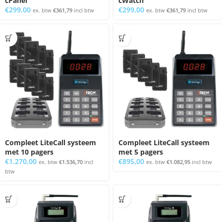
cPanel
cWatch
€
299,00
€
299,00
ex. btw
€
361,79
incl btw
ex. btw
€
361,79
incl btw
Compleet LiteCall systeem
Compleet LiteCall systeem
met 10 pagers
met 5 pagers
€
1.270,00
€
895,00
ex. btw
€
1.536,70
incl
ex. btw
€
1.082,95
incl btw
btw