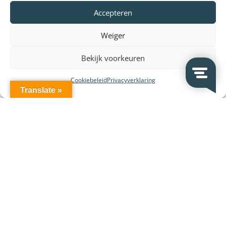
Veelgestelde vragen
Accepteren
Vergunningen
Weiger
Bestel- en betaalinformatie
Leasen van systemen
Bekijk voorkeuren
Huren van systemen
Cookiebeleid
Privacyverklaring
Translate »
VeDoSign
Over VeDoSign
Vacatures – Werken bij VeDoSign
Privacy statement
Algemene voorwaarden
Gebruiksvoorwaarden
Onze klanten
Partners en leveranciers