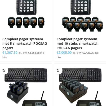
Compleet pager systeem
Compleet pager systeem
met 5 smartwatch POCSAG
met 10 stuks smartwatch
pagers
POCSAG pagers
€
1.367,50
€
2.005,00
ex. btw
€
1.654,68
incl
ex. btw
€
2.426,05
incl
btw
btw