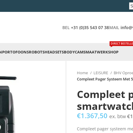
BEL
+31 (0)35 543 07 38
MAIL
info@
DIRECT BESTELL
N
PORTOFOONS
ROBOTS
HEADSETS
BODYCAMS
MAATWERK
SHOP
Home
LEISURE
BHV Opro
Compleet Pager Systeem Met 
Compleet p
smartwatc
€
1.367,50
ex. btw
€
1
Compleet pager systeem m