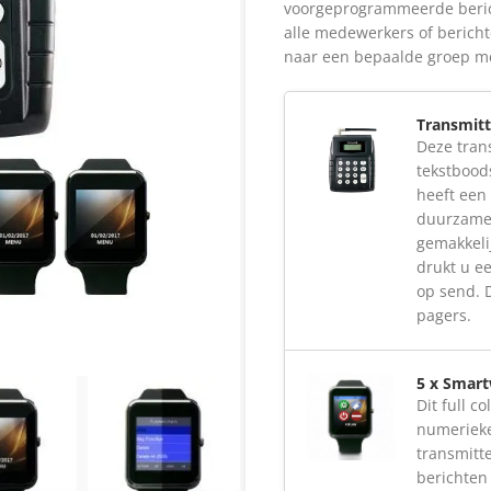
voorgeprogrammeerde beric
alle medewerkers of bericht
naar een bepaalde groep m
Transmitt
Deze tran
tekstbood
heeft een
duurzame 
gemakkeli
drukt u e
op send. 
pagers.
5 x Smar
Dit full c
numerieke
transmitt
berichten