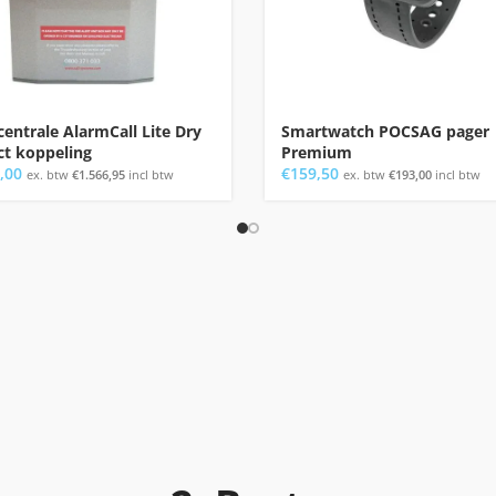
entrale AlarmCall Lite Dry
Smartwatch POCSAG pager
ct koppeling
Premium
,00
€
159,50
ex. btw
€
1.566,95
incl btw
ex. btw
€
193,00
incl btw