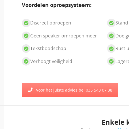
Voordelen oproepsysteem:
Discreet oproepen
Stand
Geen speaker omroepen meer
Doelg
Tekstboodschap
Rust u
Verhoogt veiligheid
Lager
Voor het juiste advies bel 035 543 07 38
Enkele 