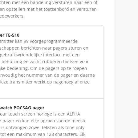
hten met één handeling versturen naar één of
en opstellen met het toetsenbord en versturen
edewerkers.
er TE-510
smitter kan 99 voorgeprogrammeerde
schappen berichten naar pagers sturen en
gebruiksvriendelijke interface met een
behuizing en zacht rubberen toetsen voor
jke bediening. Om de pagers op te roepen
envoudig het nummer van de pager en daarna
Deze transmitter werkt op nagenoeg al onze
twatch POCSAG pager
olour touch screen horloge is een ALPHA
 pager en kan elke oproep van de meeste
ers ontvangen zowel teksten als tone only
 tot een maximum van 128 characters. Elk