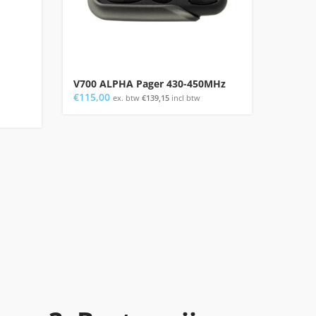
V700 ALPHA Pager 430-450MHz
ALPHA
€
115,00
€
155,0
ex. btw
€
139,15
incl btw