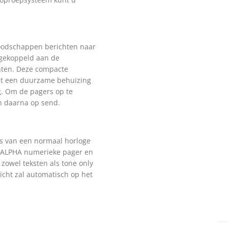
oodschappen berichten naar
 gekoppeld aan de
chten. Deze compacte
met een duurzame behuizing
g. Om de pagers op te
n daarna op send.
ies van een normaal horloge
een ALPHA numerieke pager en
zowel teksten als tone only
icht zal automatisch op het