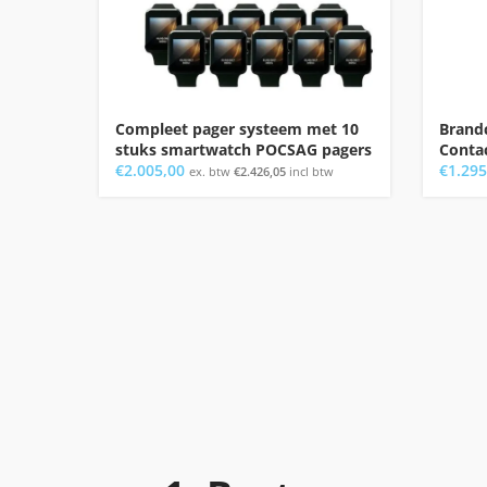
Compleet pager systeem met 10
Brandc
stuks smartwatch POCSAG pagers
Conta
€
2.005,00
€
1.295
ex. btw
€
2.426,05
incl btw