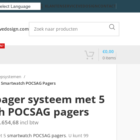
KLANTENSERVICE
VEDOSIGN
CONTACT
vedosign.com
EN?
€
0,00
0
items
epsystemen
5 Smartwatch POCSAG Pagers
ager systeem met 5
h POCSAG pagers
.654,68
incl btw
et 5
smartwatch POCSAG pagers
. U kunt 99