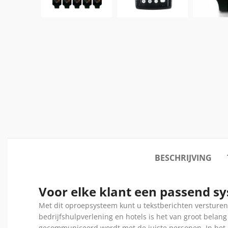
BESCHRIJVING
Voor elke klant een passend s
Met dit oproepsysteem kunt u tekstberichten versture
bedrijfshulpverlening en hotels is het van groot belang 
gecommuniceerd wordt met de juiste personen. In het