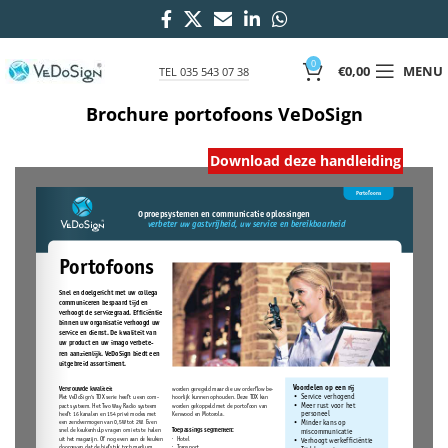
0
€
0,00
MENU
TEL 035 543 07 38
Brochure portofoons VeDoSign
Download deze handleiding