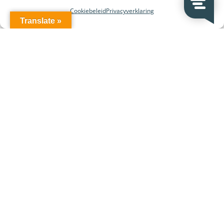
Huren van systemen
Cookiebeleid
Privacyverklaring
Translate »
VeDoSign
Over VeDoSign
Vacatures – Werken bij VeDoSign
Privacy statement
Algemene voorwaarden
Gebruiksvoorwaarden
Onze klanten
Partners en leveranciers
VeDoSign Deutschland
Wederverkoop
Contact