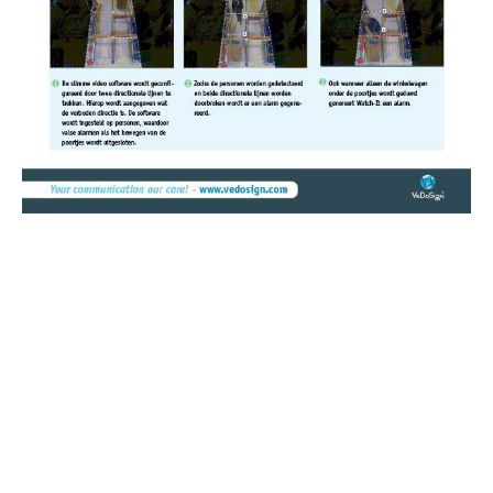
Brochures
Brochure Watch-It | winkelingang terugloop
diefstaldetectie