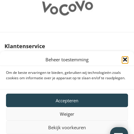
Klantenservice
Beheer toestemming
Brochures producten
Handleidingen producten
Om de beste ervaringen te bieden, gebruiken wij technologieën zoals
cookies om informatie over je apparaat op te slaan en/of te raadplegen.
Declaration of conformity (DoC en CE)
Retourneren en klachten
Veelgestelde vragen
Accepteren
Vergunningen
Weiger
Bestel- en betaalinformatie
Leasen van systemen
Bekijk voorkeuren