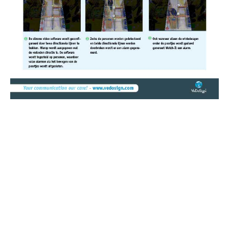
Brochures
Brochure Watch-It | winkelingang terugloop
diefstaldetectie