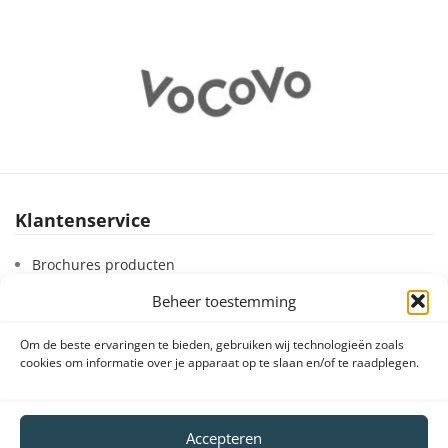
Klantenservice
Brochures producten
Handleidingen producten
Beheer toestemming
Declaration of conformity (DoC en CE)
Om de beste ervaringen te bieden, gebruiken wij technologieën zoals
Retourneren en klachten
cookies om informatie over je apparaat op te slaan en/of te raadplegen.
Veelgestelde vragen
Vergunningen
Accepteren