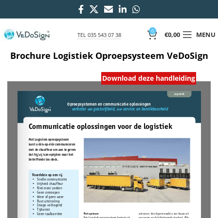
0
€
0,00
MENU
TEL 035 543 07 38
Brochure Logistiek Oproepsysteem VeDoSign
Download deze handleiding