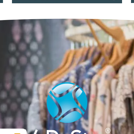
Brochures
Brochure Photo Alert
Winkelwagen goederen
diefstalpreventie