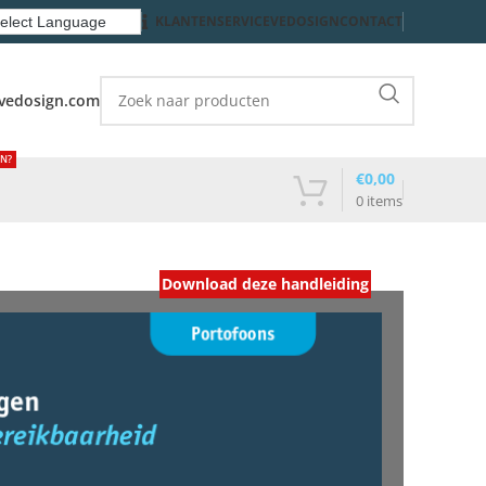
KLANTENSERVICE
VEDOSIGN
CONTACT
vedosign.com
EN?
€
0,00
0
items
Download deze handleiding