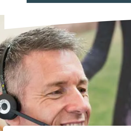
Brochures
Brochure Watch-It |
winkelingang terugloop
diefstaldetectie