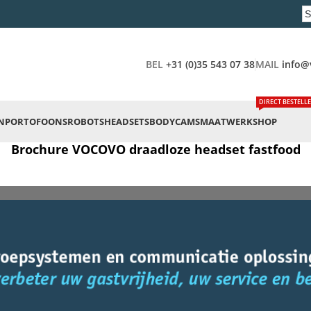
BEL
+31 (0)35 543 07 38
MAIL
info@
DIRECT BESTELL
N
PORTOFOONS
ROBOTS
HEADSETS
BODYCAMS
MAATWERK
SHOP
Brochure VOCOVO draadloze headset fastfood