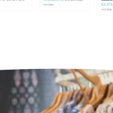
€
2.015
incl btw
incl btw