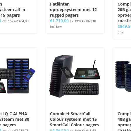
n
Patiënten
Compl
steem all-in-
oproepsysteem met 12
20B ga
 15 pagers
rugged pagers
oproe
0
€
1.710,00
coaste
ex. btw
€
2.404,88
ex. btw
€
2.069,10
€
849,5
incl btw
btw
t IQ-C ALPHA
Compleet SmartCall
Compl
ysteem met 30
Colour systeem met 15
40B ga
r pagers
SmartCall Colour pagers
oproe
0
€
4.062,50
coaste
ex. btw
€
7.713,75
ex. btw
€
4.915,63