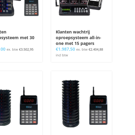
ten
Klanten wachtrij
psysteem met 30
oproepsysteem all-in-
one met 15 pagers
,00
€
1.987,50
ex. btw
€
3.502,95
ex. btw
€
2.404,88
incl btw