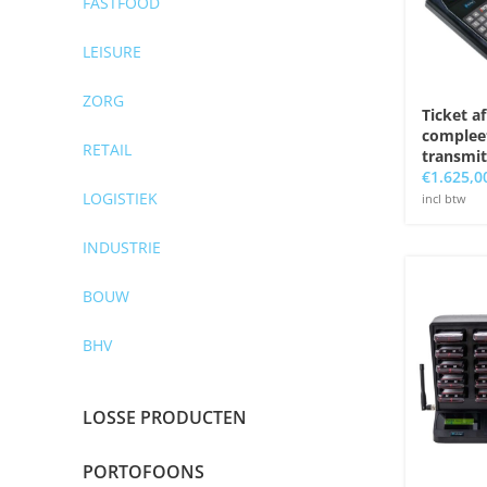
FASTFOOD
LEISURE
ZORG
Ticket a
complee
RETAIL
transmit
€
1.625,0
LOGISTIEK
incl btw
INDUSTRIE
BOUW
BHV
LOSSE PRODUCTEN
PORTOFOONS