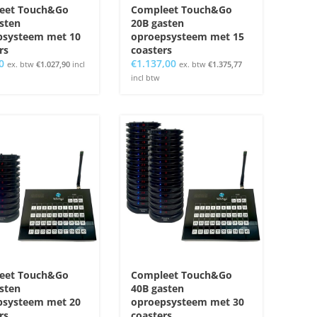
eet Touch&Go
Compleet Touch&Go
sten
20B gasten
psysteem met 10
oproepsysteem met 15
rs
coasters
0
€
1.137,00
ex. btw
€
1.027,90
incl
ex. btw
€
1.375,77
incl btw
eet Touch&Go
Compleet Touch&Go
sten
40B gasten
psysteem met 20
oproepsysteem met 30
rs
coasters