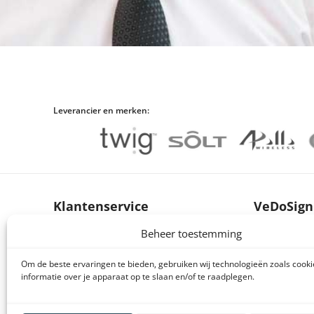
Leverancier en merken:
Klantenservice
VeDoSign
Beheer toestemming
Brochures producten
Over VeDo
Handleidingen producten
Vacatures
Om de beste ervaringen te bieden, gebruiken wij technologieën zoals cook
informatie over je apparaat op te slaan en/of te raadplegen.
Declaration of conformity (DoC en CE)
Privacy s
Retourneren en klachten
Algemene