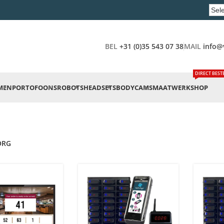
BEL
+31 (0)35 543 07 38
MAIL
info@
DIRECT BEST
MEN
PORTOFOONS
ROBOTS
HEADSETS
BODYCAMS
MAATWERK
SHOP
ZORG
ORG