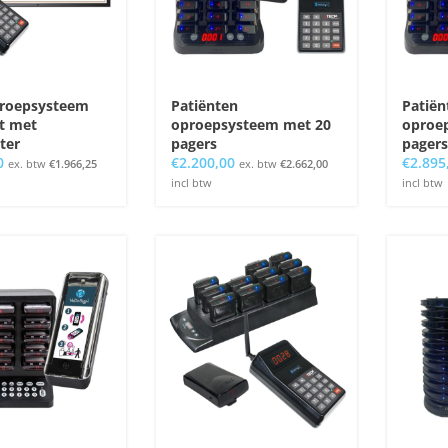
froepsysteem
Patiënten
Patiën
t met
oproepsysteem met 20
oproe
ter
pagers
pagers
0
€
2.200,00
€
2.895
ex. btw
€
1.966,25
ex. btw
€
2.662,00
incl btw
incl btw