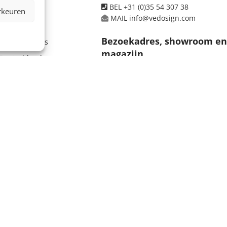
BEL +31 (0)35 54 307 38
voorwaarden
rkeuren
MAIL info@vedosign.com
ten
Bezoekadres, showroom e
n leveranciers
magazijn
Deutschland
Tolweg 10, 3741 LK Baarn
koop
e beelden, informatie en/of de vormgeving