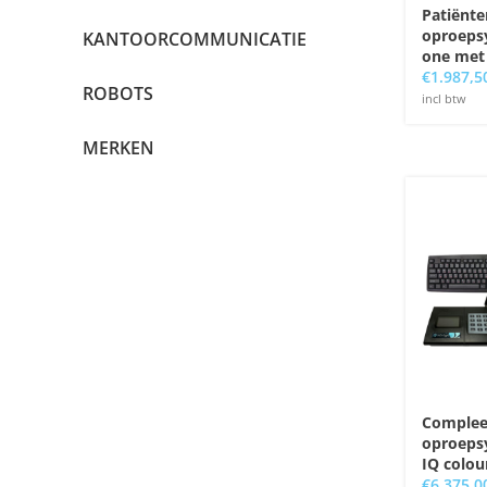
Patiënte
oproepsy
KANTOORCOMMUNICATIE
one met
€
1.987,5
ROBOTS
incl btw
MERKEN
Complee
oproeps
IQ colou
€
6.375,0