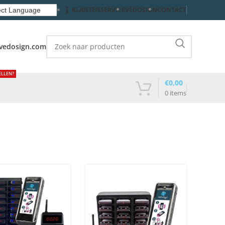
KLANTENSERVICE
VEDOSIGN
CONTACT
vedosign.com
ELLEN?
€
0,00
0
items