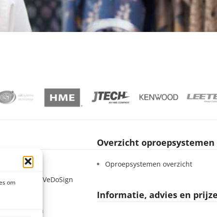
Overzicht oproepsystemen
Sign
Oproepsystemen overzicht
 – Werken bij VeDoSign
ies om
Informatie, advies en prijz
tatement
 voorwaarden