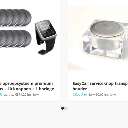
ce oproepsysteem premium
EasyCall serviceknop trans
s – 10 knoppen + 1 horloge
houder
00
€
0,00
ex. btw
€
871,20
incl btw
ex. btw
€
0,00
incl btw