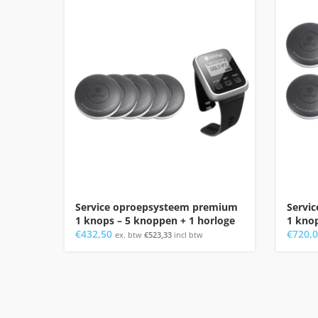
Service oproepsysteem premium
Servi
1 knops – 5 knoppen + 1 horloge
1 knop
€
432,50
€
720,
ex. btw
€
523,33
incl btw