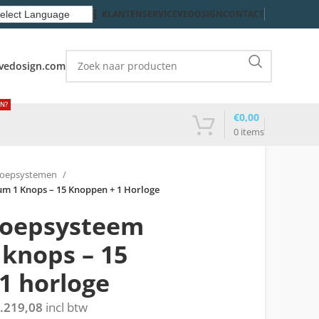
KLANTENSERVICE
VEDOSIGN
CONTACT
vedosign.com
EN?
€
0,00
0
items
roepsystemen
m 1 Knops – 15 Knoppen + 1 Horloge
roepsysteem
knops – 15
1 horloge
.219,08
incl btw