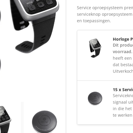
Service oproepsysteem prem
serviceknop oproepsysteem
en toepassingen.
Horloge 
Dit produ
voorraad.
heeft een
dat besta
Uitverkoc
15 x Ser
Servicekn
signaal ui
in die he
te werken