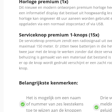
Horloge premium (1x)
Dit nieuwe en modern ontworpen premium horloge hee
een informatief display dat bestaat uit hoogwaardig kr
horloge kan ongeveer 48 uur aaneen worden gebruikt e
opgeladen via een normaal stopcontact of via USB.
Serviceknop premium 1-knops (15x)
De serviceknop premium zendt een radiosignaal uit ov
maximaal 150 meter. Er zitten twee batterijen in die h
twee jaar met de knop te werken zonder dat deze verv
behuizing is gemaakt van een materiaal dat bestand is 
er op de knop wordt gedrukt verschijnt er een zacht ro
knop.
Belangrijkste kenmerken:
Het is mogelijk om een naam
Drie v
of nummer van zes leestekens
meldi
toe te wijzen aan de knoppen
geluid