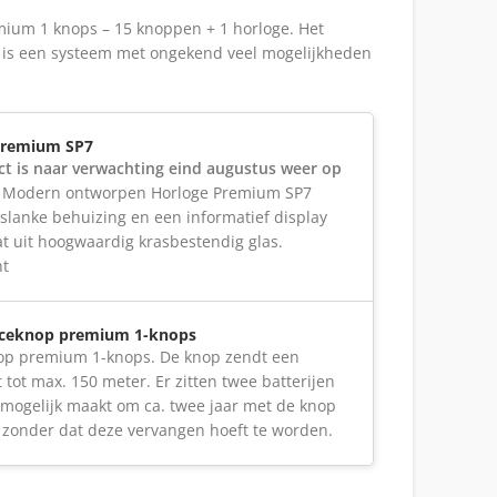
ium 1 knops – 15 knoppen + 1 horloge. Het
 is een systeem met ongekend veel mogelijkheden
Premium SP7
ct is naar verwachting eind augustus weer op
Modern ontworpen Horloge Premium SP7
 slanke behuizing en een informatief display
at uit hoogwaardig krasbestendig glas.
ht
viceknop premium 1-knops
op premium 1-knops. De knop zendt een
t tot max. 150 meter. Er zitten twee batterijen
t mogelijk maakt om ca. twee jaar met de knop
 zonder dat deze vervangen hoeft te worden.