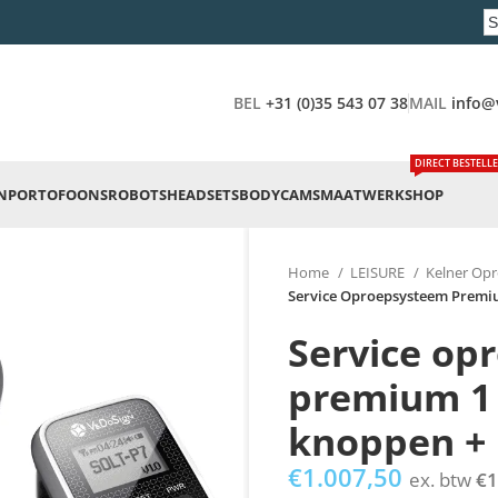
BEL
+31 (0)35 543 07 38
MAIL
info@
DIRECT BESTELL
N
PORTOFOONS
ROBOTS
HEADSETS
BODYCAMS
MAATWERK
SHOP
Home
LEISURE
Kelner Op
Service Oproepsysteem Premiu
Service op
premium 1 
knoppen + 
€
1.007,50
ex. btw
€
1