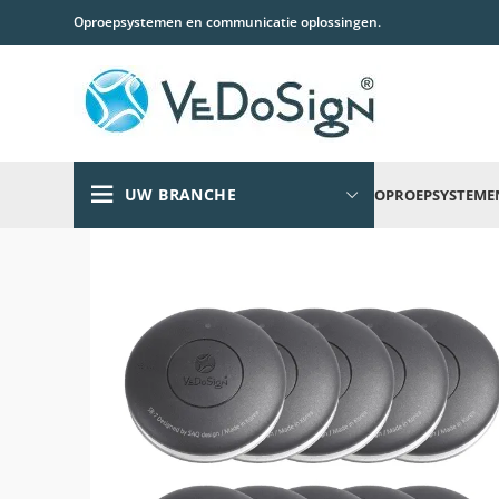
Oproepsystemen en communicatie oplossingen.
UW BRANCHE
OPROEPSYSTEME