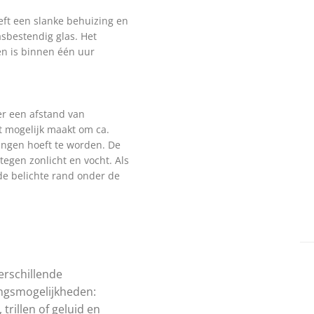
ft een slanke behuizing en
asbestendig glas. Het
n is binnen één uur
er een afstand van
et mogelijk maakt om ca.
angen hoeft te worden. De
tegen zonlicht en vocht. Als
de belichte rand onder de
erschillende
ngsmogelijkheden:
, trillen of geluid en