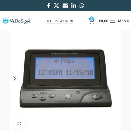
0
€
0,00
MENU
TEL 035 543 07 38
Click to enlarge