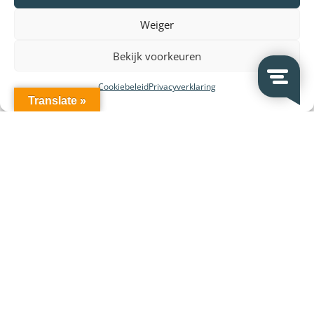
Weiger
Bekijk voorkeuren
Cookiebeleid
Privacyverklaring
Translate »
Klantenservice
Brochures producten
Handleidingen producten
Declaration of conformity (DoC en CE)
Retourneren en klachten
Veelgestelde vragen
Vergunningen
Bestel- en betaalinformatie