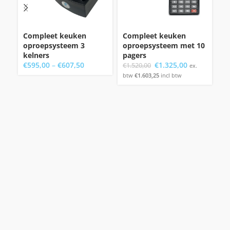
Compleet keuken
Compleet keuken
St
oproepsysteem 3
oproepsysteem met 10
€
kelners
pagers
bt
Oorspronkelijke
Huidige
€
595,00
–
€
607,50
€
1.325,00
€
1.520,00
ex.
prijs
prijs
btw
€
1.603,25
incl btw
was:
is:
€1.520,00.
€1.325,00.