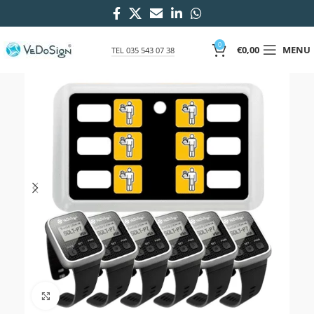
0
€
0,00
MENU
TEL 035 543 07 38
Click to enlarge