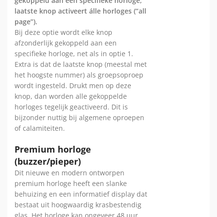
gekoppeld aan een specifieke horloge,
laatste knop activeert álle horloges (“all
page”).
Bij deze optie wordt elke knop
afzonderlijk gekoppeld aan een
specifieke horloge, net als in optie 1.
Extra is dat de laatste knop (meestal met
het hoogste nummer) als groepsoproep
wordt ingesteld. Drukt men op deze
knop, dan worden alle gekoppelde
horloges tegelijk geactiveerd. Dit is
bijzonder nuttig bij algemene oproepen
of calamiteiten.
Premium horloge
(buzzer/pieper)
Dit nieuwe en modern ontworpen
premium horloge heeft een slanke
behuizing en een informatief display dat
bestaat uit hoogwaardig krasbestendig
glas. Het horloge kan ongeveer 48 uur