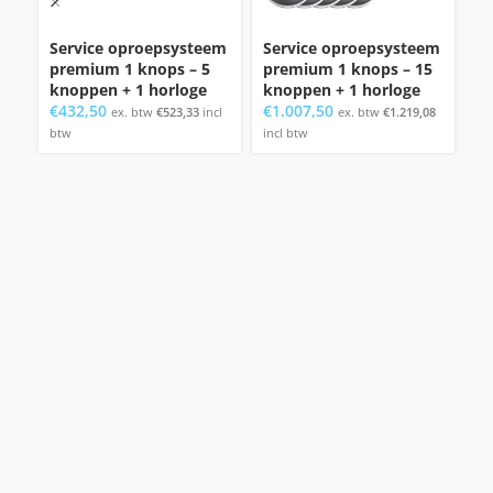
Service oproepsysteem
Service oproepsysteem
In
premium 1 knops – 5
premium 1 knops – 15
o
knoppen + 1 horloge
knoppen + 1 horloge
se
€
432,50
€
1.007,50
p
ex. btw
€
523,33
incl
ex. btw
€
1.219,08
€
2
btw
incl btw
in