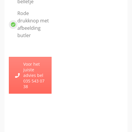
belletje
Rode
drukknop met
afbeelding
butler
Voor het
juiste
advies bel
035 543 07
38