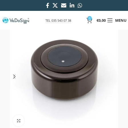
0
€
0,00
MENU
TEL 035 543 07 38
Click to enlarge