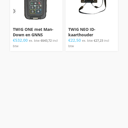
TWIG ONE met Man-
TWIG NEO ID-
T
Down en GNNS
kaarthouder
k
€
532,00
€
22,50
€
ex. btw
€
643,72
incl
ex. btw
€
27,23
incl
btw
btw
bt