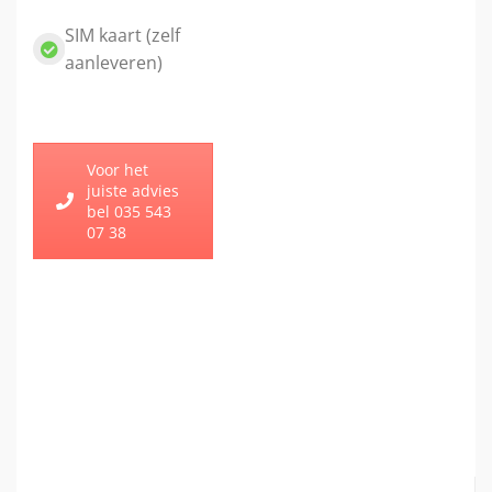
SIM kaart (zelf
aanleveren)
Voor het
juiste advies
bel 035 543
07 38