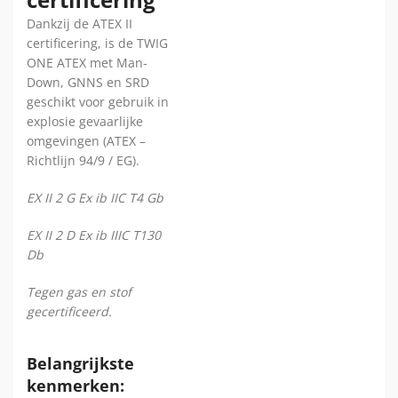
Dankzij de ATEX II
certificering, is de TWIG
ONE ATEX met Man-
Down, GNNS en SRD
geschikt voor gebruik in
explosie gevaarlijke
omgevingen (ATEX –
Richtlijn 94/9 / EG).
EX II 2 G Ex ib IIC T4 Gb
EX II 2 D Ex ib IIIC T130
Db
Tegen gas en stof
gecertificeerd.
Belangrijkste
kenmerken: