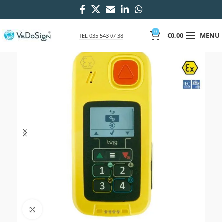
0
€
0,00
MENU
TEL 035 543 07 38
Click to enlarge