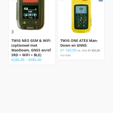
TWIG NEO GSM & WiFi
TWIG ONE ATEX Man-
A
(optioneel met
Down en GNNS
€
ManDown, GNSS en/of
€
1.160,00
ex. btw
€
1.403,60
bt
SRD + WiFi + BLE)
incl btw
€
285,00
–
€
585,00