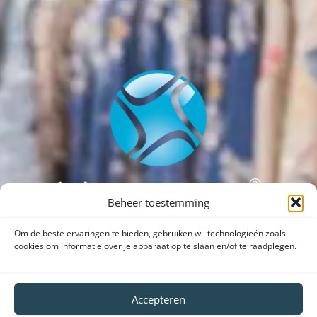
Beheer toestemming
Om de beste ervaringen te bieden, gebruiken wij technologieën zoals
cookies om informatie over je apparaat op te slaan en/of te raadplegen.
Dank voor uw bezoek aan onze website.
SHARE VEDOSIGN WITH FRIENDS
Accepteren