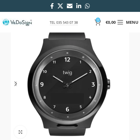
0
€
0,00
MENU
TEL 035 543 07 38
Click to enlarge