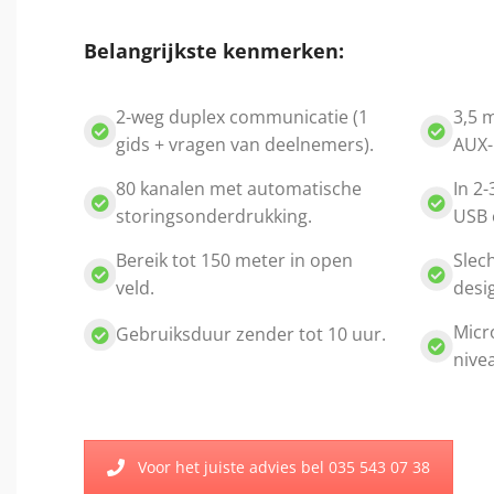
Belangrijkste kenmerken:
2-weg duplex communicatie (1
3,5 
gids + vragen van deelnemers).
AUX-
80 kanalen met automatische
In 2-
storingsonderdrukking.
USB o
Bereik tot 150 meter in open
Slec
veld.
desig
Micr
Gebruiksduur zender tot 10 uur.
nive
Voor het juiste advies bel 035 543 07 38