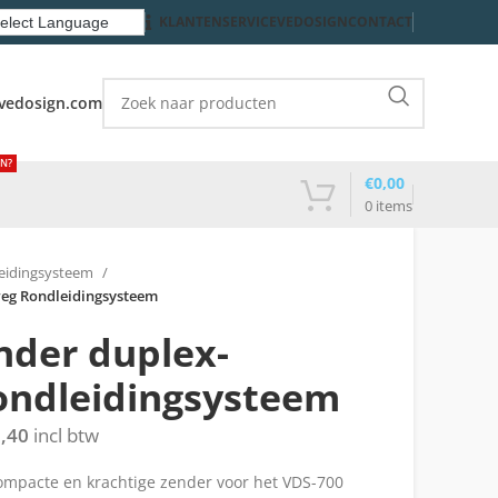
KLANTENSERVICE
VEDOSIGN
CONTACT
vedosign.com
EN?
€
0,00
0
items
eidingsysteem
eg Rondleidingsysteem
nder duplex-
ondleidingsysteem
,40
incl btw
ompacte en krachtige zender voor het VDS-700