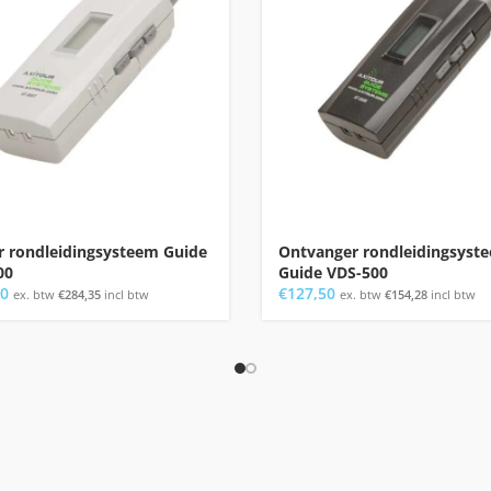
r rondleidingsysteem Guide
Ontvanger rondleidingsyst
00
Guide VDS-500
00
€
127,50
ex. btw
€
284,35
incl btw
ex. btw
€
154,28
incl btw