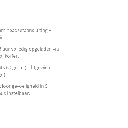
mm headsetaansluiting +
in.
3 uur volledig opgeladen via
f koffer.
hts 60 gram (lichtgewicht
n).
ofoongevoeligheid in 5
aus instelbaar.