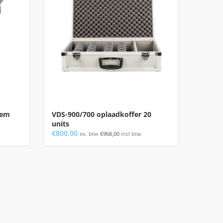
eem
VDS-900/700 oplaadkoffer 20
Axitou
units
zende
€
800,00
€
265,0
ex. btw
€
968,00
incl btw