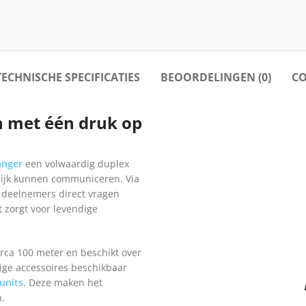
TECHNISCHE SPECIFICATIES
BEOORDELINGEN (0)
CO
en met één druk op
anger
een volwaardig duplex
ijk kunnen communiceren. Via
 deelnemers direct vragen
t zorgt voor levendige
irca 100 meter en beschikt over
ige accessoires beschikbaar
units
. Deze maken het
n.