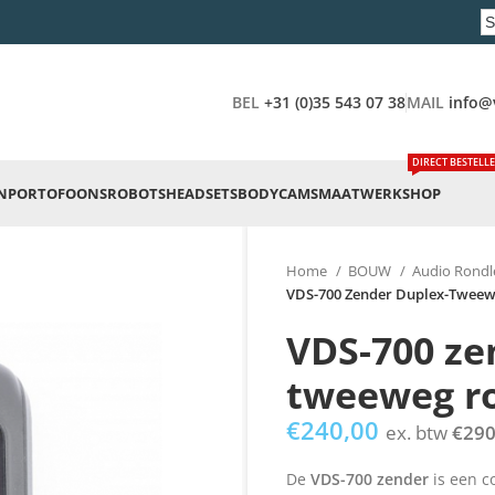
BEL
+31 (0)35 543 07 38
MAIL
info@
DIRECT BESTELL
N
PORTOFOONS
ROBOTS
HEADSETS
BODYCAMS
MAATWERK
SHOP
Home
BOUW
Audio Rondl
VDS-700 Zender Duplex-Tweew
VDS-700 ze
tweeweg r
€
240,00
ex. btw
€
290
De
VDS-700 zender
is een c