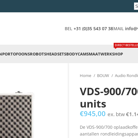
BEL
+31 (0)35 543 07 38
MAIL
info@
DIRECT BESTELL
N
PORTOFOONS
ROBOTS
HEADSETS
BODYCAMS
MAATWERK
SHOP
Home
BOUW
Audio Rondl
VDS-900/70
units
€
945,00
ex. btw
€
1.1
De VDS-900/700 oplaadkoffer 
aantallen rondleidingsappar