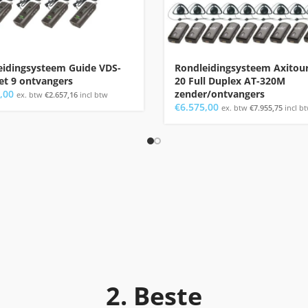
eidingsysteem Guide VDS-
Rondleidingsysteem Axitou
et 9 ontvangers
20 Full Duplex AT-320M
,00
zender/ontvangers
ex. btw
€
2.657,16
incl btw
€
6.575,00
ex. btw
€
7.955,75
incl b
2. Beste