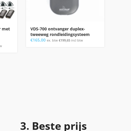
r met
VDS-700 ontvanger duplex-
Axitou
tweeweg rondleidingsysteem
transp
€
165,00
€
85,00
ex. btw
€
199,65
incl btw
tw
3. Beste prijs