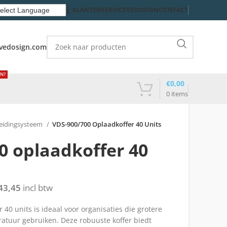
KLANTENSERVICE
VEDOSIGN
CONTACT
vedosign.com
EN?
€
0,00
0
items
eidingsysteem
VDS-900/700 Oplaadkoffer 40 Units
0 oplaadkoffer 40
43,45
incl btw
40 units is ideaal voor organisaties die grotere
atuur gebruiken. Deze robuuste koffer biedt